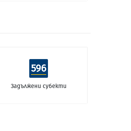
596
Задължени субекти