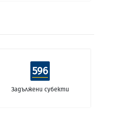
596
Задължени субекти