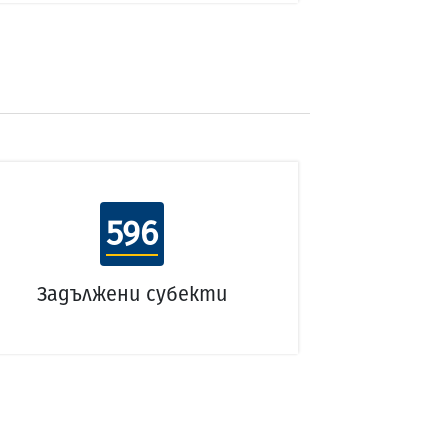
596
Задължени субекти