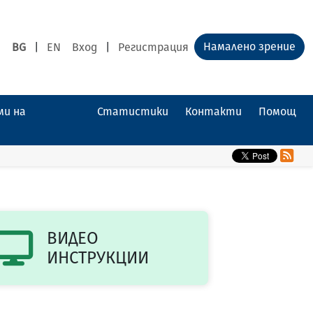
Намалено зрение
BG
|
EN
Вход
|
Регистрация
ми на
Статистики
Контакти
Помощ
ВИДЕО
ИНСТРУКЦИИ