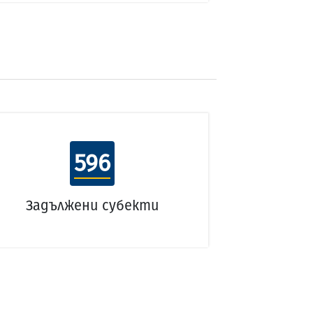
596
Задължени субекти