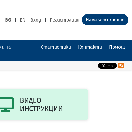
Намалено зрение
BG
|
EN
Вход
|
Регистрация
ми на
Статистики
Контакти
Помощ
ВИДЕО
ИНСТРУКЦИИ