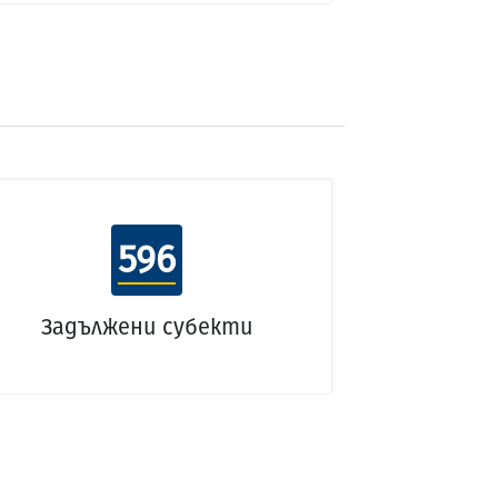
596
Задължени субекти