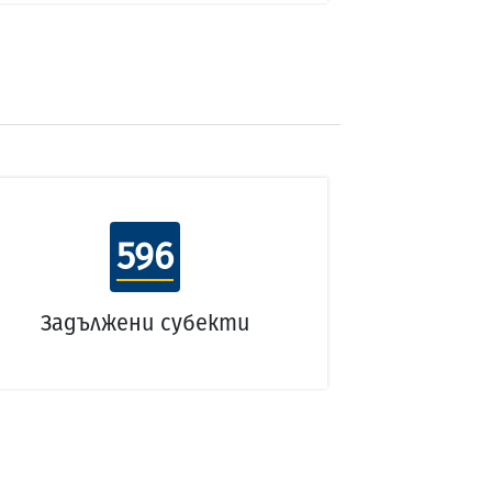
596
Задължени субекти