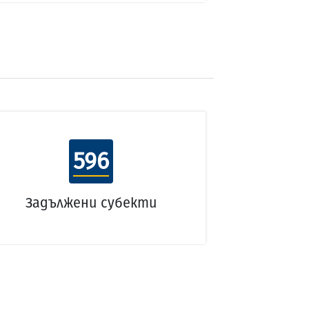
596
Задължени субекти