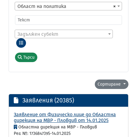
Област на политика
×
Задължен субект
Търси
Сортиране
Заявления (20385)
Заявление от Физическо лице до Областна
дирекция на МВР - Пловдив от 14.01.2025
Областна дирекция на МВР - Пловдив
Рег. №: 1736847395-14.01.2025