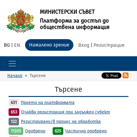
МИНИСТЕРСКИ СЪВЕТ
Платформа за достъп до
обществена информация
Намалено зрение
BG
|
EN
Вход
|
Регистрация
Начало
Търсене
Търсене
631
Прието на платформата
653
Очаква регистрация при задължен субект
122
Регистрирано/в процес на обработка
11205
Одобрено
625
Частично одобрено