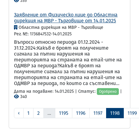
355
Заявление от Физическо лице до Областна
дирекция на МВР - Търговище от 14.01.2025
Областна дирекция на МВР - Търговище
Рег. №: 1736847532-14.01.2025
Въпроси относно периода 01.12.2024 -
31.12.2024:Какъв е броят на получените
сигнали за пътни нарушения на
територията на страната на email-ите на
ОДМВР за периода?Какъв е броят на
получените сигнали за пътни нарушения на
територията на страната на email-ите на
ОДМВР за периода, по които са съставени...
Дата на подаване: 14.01.2025 | Статус:
|
Одобрено
340
‹
1
2
...
1195
1196
1197
1198
1199