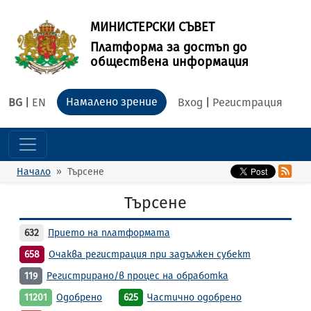
МИНИСТЕРСКИ СЪВЕТ
Платформа за достъп до
обществена информация
Намалено зрение
BG
|
EN
Вход
|
Регистрация
Начало
Търсене
Търсене
632
Прието на платформата
658
Очаква регистрация при задължен субект
119
Регистрирано/в процес на обработка
11201
Одобрено
625
Частично одобрено