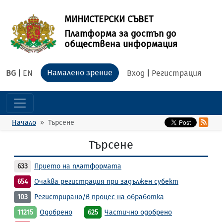
МИНИСТЕРСКИ СЪВЕТ
Платформа за достъп до
обществена информация
Намалено зрение
BG
|
EN
Вход
|
Регистрация
Начало
Търсене
Търсене
633
Прието на платформата
654
Очаква регистрация при задължен субект
103
Регистрирано/в процес на обработка
11215
Одобрено
625
Частично одобрено