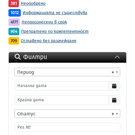
381
Неодобрено
1012
Информацията не съществува
4171
Непроизнесени в срок
904
Препратено по компетентност
709
Оставено без разглеждане
Филтри
Период
×
Статус
×