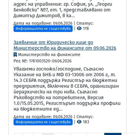
адрес на управление: гр. София, ул. „Георги
Бенковски“ №7, ет. 1, представлявано от
Димитър Димитров, в ка...
Дата на подаване: 09.06.2026 | Статус:
|
178
Информацията не съществува
Заявление от Юридическо лице до
Министерство на финансите от 09.06.2026
Министерство на финансите
Рег. №: 1781003520-09.06.2026
Увагаеми госпожо/господине, Съгласно
Указание на БНБ и МФ 03-13006 от 2006 г., т.
14.3 СЕБРА поддържа Регистър на бюджетни
предприятия, включени в СЕБРА, организиран
йерархически на три нива. Съгласно
Ръководство на потребителя, Версия
1.0/15.05.2015, Регистърът поддържа профили
на бюджетните ед...
Дата на подаване: 09.06.2026 | Статус:
|
183
Информацията не съществува