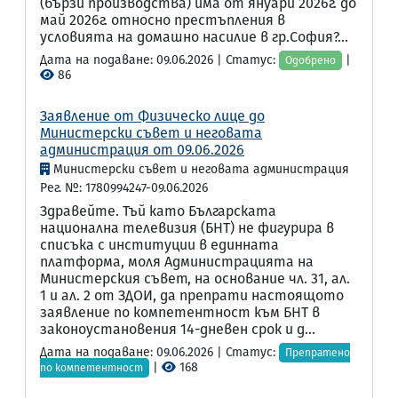
(бързи производства) има от януари 2026г. до
май 2026г. относно престъпления в
условията на домашно насилие в гр.София?...
Дата на подаване: 09.06.2026 | Статус:
|
Одобрено
86
Заявление от Физическо лице до
Министерски съвет и неговата
администрация от 09.06.2026
Министерски съвет и неговата администрация
Рег. №: 1780994247-09.06.2026
Здравейте. Тъй като Българската
национална телевизия (БНТ) не фигурира в
списъка с институции в единната
платформа, моля Администрацията на
Министерския съвет, на основание чл. 31, ал.
1 и ал. 2 от ЗДОИ, да препрати настоящото
заявление по компетентност към БНТ в
законоустановения 14-дневен срок и д...
Дата на подаване: 09.06.2026 | Статус:
Препратено
|
168
по компетентност