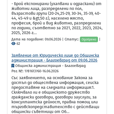
- Брой експонирани (ухапвани и одраскани) от
животни лица, разпределени по пол,
възрастови групи (20-24,25-29, 30-34, 35-39, 40-
44, 45-49 и &gt;50 г.), населено място,
професия, брой и вид животно, разпределени
по години, съответно за 2021, 2022, 2023, 2024,
2025, 2026 г....
Дата на подаване: 09.06.2026 | Статус:
|
Одобрено
62
Заявление от Юридическо лице до Общинска
администрация - Благоевград от 09.06.2026
Общинска администрация - Благоевград
Рег. №: 1781613760-16.06.2026
Със заявлението, на основание Закона за
достъп до обществена информация, сеиска
предоставяне на следната информация:1.
Сключвало ли е общинското дружество
граждански договори, договори зауслуги, за
консултантска дейност, правна помощ или
търговскопредставителство с действащи
общински съветници от Об...