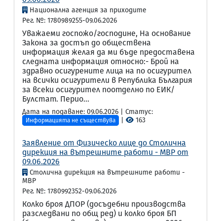
Национална агенция за приходите
Рег. №: 1780989255-09.06.2026
Уважаеми госпожо/господине, На основание
Закона за достъп до обществена
информация желая да ми бъде предоставена
следната информация относно:- Брой на
здравно осигурените лица на по осигурител
на всички осигурители в Република България
за всеки осигурител поотделно по ЕИК/
Булстат. Перио...
Дата на подаване: 09.06.2026 | Статус:
|
163
Информацията не съществува
Заявление от Физическо лице до Столична
дирекция на вътрешните работи - МВР от
09.06.2026
Столична дирекция на вътрешните работи -
МВР
Рег. №: 1780992352-09.06.2026
Колко броя ДПОР (досъдебни производства
разследвани по общ ред) и колко броя БП