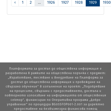
‹
1
2
...
1926
1927
1928
1929
1930
Платформата за достъп до обществена информация е
разработена в рамките на обществена поръчка с предмет:
„Изработване, тестване и внедряване на Платформа за
достъп до обществена информация и провеждане на
свързано обучение“ в изпълнение на проект: „Подобряване
на процесите, свързани с предоставянето, достъпа и
повторното използване на информацията от обществения
сектор“, финансиран по Оперативна програма „Добро
управление“ по процедура BG05SFOP001-2.001 за директно
предоставяне на безвъзмездна финансова помощ