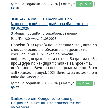
Дата на подаване: 09.06.2026 | Статус:
|
Одобрено
70
Заявление от Физическо лице до
Министерство на здравеопазването от
09.06.2026
Министерство на здравеопазването
Рег. №: 1780979997-09.06.2026
Проект “Насърчаване на специализацията по
специалности и в области с недостиг на
специалисти. Бих искал да получа
информация дали и кога се очаква да има нова
процедура по кандидатстване за проекта,
тъй като повечето от специализантитв от
завършилия випуск 2025 вече са замислени от
няколко месеца, а...
Дата на подаване: 09.06.2026 | Статус:
|
Одобрено
97
Заявление от Юридическо лице до
Национална агенция за приходите от
09.06.2026