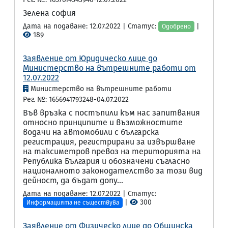
Зелена софия
Дата на подаване: 12.07.2022 | Статус:
|
Одобрено
189
Заявление от Юридическо лице до
Министерство на вътрешните работи от
12.07.2022
Министерство на вътрешните работи
Рег. №: 1656941793248-04.07.2022
Във връзка с постъпили към нас запитвания
относно принципите и възможностите
водачи на автомобили с българска
регистрация, регистрирани за извършване
на таксиметров превоз на територията на
Република България и обозначени съгласно
националното законодателство за този вид
дейност, да бъдат допу...
Дата на подаване: 12.07.2022 | Статус:
|
300
Информацията не съществува
Заявление от Физическо лице до Общинска