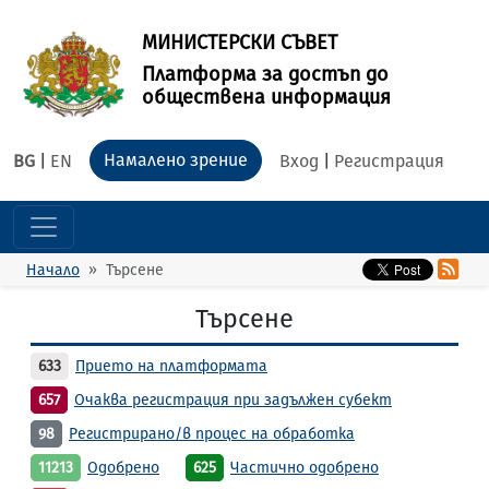
МИНИСТЕРСКИ СЪВЕТ
Платформа за достъп до
обществена информация
Намалено зрение
BG
|
EN
Вход
|
Регистрация
Начало
Търсене
Търсене
633
Прието на платформата
657
Очаква регистрация при задължен субект
98
Регистрирано/в процес на обработка
11213
Одобрено
625
Частично одобрено