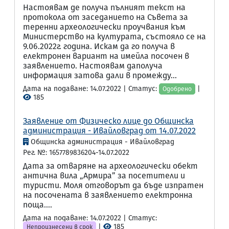
Настоявам де получа пълният текст на
протокола от заседанието на Съвета за
теренни археологически проучвания към
Министерство на културата, състояло се на
9.06.2022г. година. Искам да го получа в
електронен вариант на имейла посочен в
заявлението. Настоявам даполуча
информация затова дали в промежду...
Дата на подаване: 14.07.2022 | Статус:
|
Одобрено
185
Заявление от Физическо лице до Общинска
администрация - Ивайловград от 14.07.2022
Общинска администрация - Ивайловград
Рег. №: 1657789836204-14.07.2022
Дата за отваряне на археологически обект
антична вила „Армира” за посетители и
туристи. Моля отговорът да бъде изпратен
на посочената в заявлението електронна
поща....
Дата на подаване: 14.07.2022 | Статус:
|
185
Непроизнесени в срок