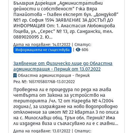
България Дирекция „Административни
дейности и собственост“ Г-жа Вяра
Панайотова – Главен експерт бул. „Дондуков“
№1 гр. София 1594 ЗАЯВЛЕНИЕ ЗА ДОСТЪП ДО
ИНФОРМАЦИЯ От: 1. Анастасия Любомирова
Гоцева, ул. „Серес“ № 13, гр. Сандански, тел.
0889020095 2. Ю...
Дата на подаване: 14.07.2022 | Статус:
|
606
Информацията не съществува
Заявление от Физическо лице до Областна
администрация - Перник от 13.07.2022
Областна администрация - Перник
Рег. №: 1657705807768-13.07.2022
Проведена ли е процедура по реда на глава
четвърта от Закона за устройство на
територията /чл. 12 от Наредба № 4/2004
година/, за изграждане на ново водопроводно
отклонение за имот № 22 квартал 3 по описа
на с. Милославци общ. Трън обл. Перник? Има
ли издадена виза и съгласувано ли е с главни...
Дата на подаване: 13.07.2022 | Статус: