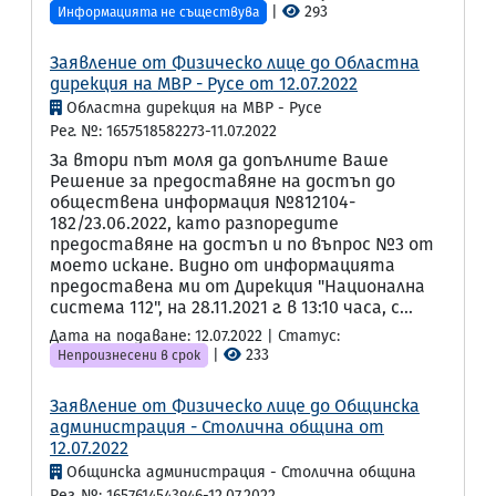
|
293
Информацията не съществува
Заявление от Физическо лице до Областна
дирекция на МВР - Русе от 12.07.2022
Областна дирекция на МВР - Русе
Рег. №: 1657518582273-11.07.2022
За втори път моля да допълните Ваше
Решение за предоставяне на достъп до
обществена информация №812104-
182/23.06.2022, като разпоредите
предоставяне на достъп и по въпрос №3 от
моето искане. Видно от информацията
предоставена ми от Дирекция "Национална
система 112", на 28.11.2021 г. в 13:10 часа, с...
Дата на подаване: 12.07.2022 | Статус:
|
233
Непроизнесени в срок
Заявление от Физическо лице до Общинска
администрация - Столична община от
12.07.2022
Общинска администрация - Столична община
Рег. №: 1657614543946-12.07.2022