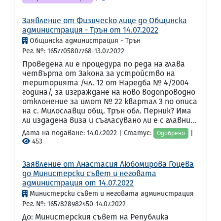
Заявление от Физическо лице до Общинска
администрация - Трън от 14.07.2022
Общинска администрация - Трън
Рег. №: 1657705807768-13.07.2022
Проведена ли е процедура по реда на глава
четвърта от Закона за устройство на
територията /чл. 12 от Наредба № 4/2004
година/, за изграждане на ново водопроводно
отклонение за имот № 22 квартал 3 по описа
на с. Милославци общ. Трън обл. Перник? Има
ли издадена виза и съгласувано ли е с главни...
Дата на подаване: 14.07.2022 | Статус:
|
Одобрено
453
Заявление от Анастасия Любомирова Гоцева
до Министерски съвет и неговата
администрация от 14.07.2022
Министерски съвет и неговата администрация
Рег. №: 1657828982450-14.07.2022
До: Министерския съвет на Република