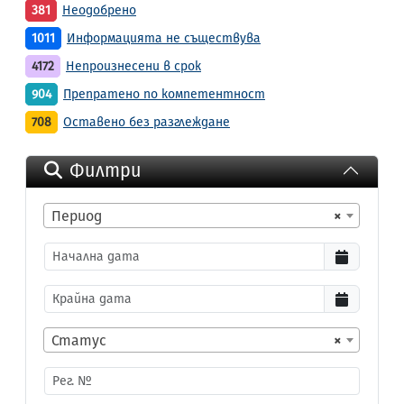
381
Неодобрено
1011
Информацията не съществува
4172
Непроизнесени в срок
904
Препратено по компетентност
708
Оставено без разглеждане
Филтри
Период
×
Статус
×