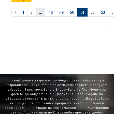
‹
1
2
...
48
49
50
51
52
53
5
Платформата за достъп до обществена информация е
разработена в рамките на обществена поръчка с предмет:
„Изработване, тестване и внедряване на Платформа за
достъп до обществена информация и провеждане на
свързано обучение“ в изпълнение на проект: „Подобряване
на процесите, свързани с предоставянето, достъпа и
повторното използване на информацията от обществения
сектор“, финансиран по Оперативна програма „Добро