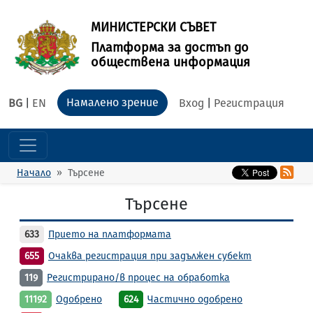
МИНИСТЕРСКИ СЪВЕТ
Платформа за достъп до
обществена информация
Намалено зрение
BG
|
EN
Вход
|
Регистрация
Начало
Търсене
Търсене
633
Прието на платформата
655
Очаква регистрация при задължен субект
119
Регистрирано/в процес на обработка
11192
Одобрено
624
Частично одобрено