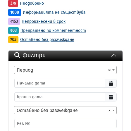
379
Неодобрено
1008
Информацията не съществува
4153
Непроизнесени в срок
903
Препратено по компетентност
703
Оставено без разглеждане
Филтри
Период
×
Оставено без разглеждане
×