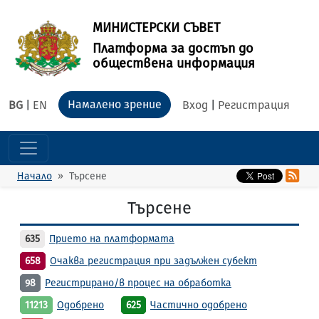
МИНИСТЕРСКИ СЪВЕТ
Платформа за достъп до
обществена информация
Намалено зрение
BG
|
EN
Вход
|
Регистрация
Начало
Търсене
Търсене
635
Прието на платформата
658
Очаква регистрация при задължен субект
98
Регистрирано/в процес на обработка
11213
Одобрено
625
Частично одобрено