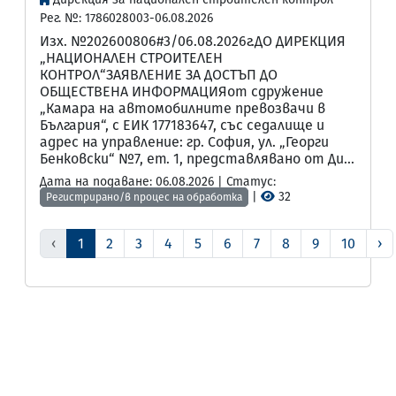
Рег. №: 1786028003-06.08.2026
Изх. №202600806#3/06.08.2026г.ДО ДИРЕКЦИЯ
„НАЦИОНАЛЕН СТРОИТЕЛЕН
КОНТРОЛ“ЗАЯВЛЕНИЕ ЗА ДОСТЪП ДО
ОБЩЕСТВЕНА ИНФОРМАЦИЯот сдружение
„Камара на автомобилните превозвачи в
България“, с ЕИК 177183647, със седалище и
адрес на управление: гр. София, ул. „Георги
Бенковски“ №7, ет. 1, представлявано от Ди...
Дата на подаване: 06.08.2026 | Статус:
|
32
Регистрирано/в процес на обработка
‹
1
2
3
4
5
6
7
8
9
10
›