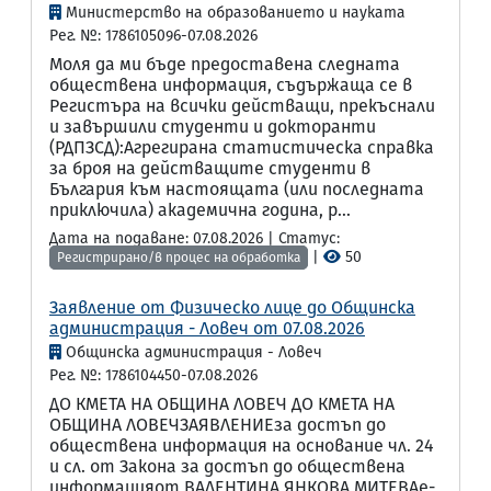
Министерство на образованието и науката
Рег. №: 1786105096-07.08.2026
Моля да ми бъде предоставена следната
обществена информация, съдържаща се в
Регистъра на всички действащи, прекъснали
и завършили студенти и докторанти
(РДПЗСД):Агрегирана статистическа справка
за броя на действащите студенти в
България към настоящата (или последната
приключила) академична година, р...
Дата на подаване: 07.08.2026 | Статус:
|
50
Регистрирано/в процес на обработка
Заявление от Физическо лице до Общинска
администрация - Ловеч от 07.08.2026
Общинска администрация - Ловеч
Рег. №: 1786104450-07.08.2026
ДО КМЕТА НА ОБЩИНА ЛОВЕЧ ДО КМЕТА НА
ОБЩИНА ЛОВЕЧЗАЯВЛЕНИЕза достъп до
обществена информация на основание чл. 24
и сл. от Закона за достъп до обществена
информацияот ВАЛЕНТИНА ЯНКОВА МИТЕВАe-