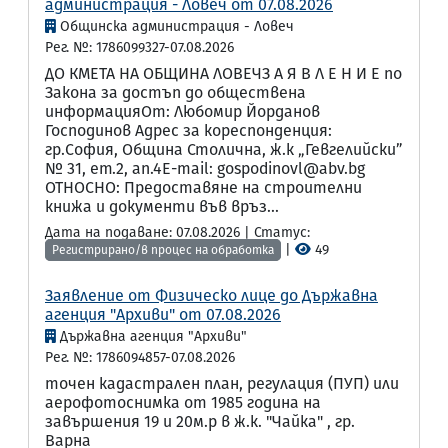
администрация - Ловеч от 07.08.2026
Общинска администрация - Ловеч
Рег. №: 1786099327-07.08.2026
ДО КМЕТА НА ОБЩИНА ЛОВЕЧЗ А Я В Л Е Н И Е по
Закона за достъп до обществена
информацияОт: Любомир Йорданов
Господинов Адрес за кореспонденция:
гр.София, Община Столична, ж.к „Гевгелийски”
№ 31, ет.2, ап.4Е-mail: gospodinovl@abv.bg
ОТНОСНО: Предоставяне на строителни
книжа и документи във връз...
Дата на подаване: 07.08.2026 | Статус:
|
49
Регистрирано/в процес на обработка
Заявление от Физическо лице до Държавна
агенция "Архиви" от 07.08.2026
Държавна агенция "Архиви"
Рег. №: 1786094857-07.08.2026
точен кадастрален план, регулация (ПУП) или
аерофотоснимка от 1985 година на
завършения 19 и 20м.р в ж.к. "Чайка" , гр.
Варна