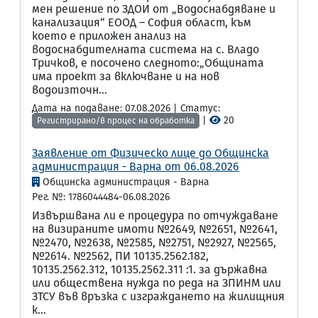
мен решение по ЗДОИ от „Водоснабдяване и
канализация“ ЕООД – София област, към
което е приложен анализ на
водоснабдителната система на с. Владо
Тричков, е посочено следното:„Общината
има проект за включване и на нов
водоизточн...
Дата на подаване: 07.08.2026 | Статус:
|
20
Регистрирано/в процес на обработка
Заявление от Физическо лице до Общинска
администрация - Варна от 06.08.2026
Общинска администрация - Варна
Рег. №: 1786044484-06.08.2026
Извършвана ли е процедура по отчуждаване
на визираните имоти №2649, №2651, №2641,
№2470, №2638, №2585, №2751, №2927, №2565,
№2614. №2562, ПИ 10135.2562.182,
10135.2562.312, 10135.2562.311 :1. за държавна
или обществена нужда по реда на ЗПИНМ или
ЗТСУ във връзка с изграждането на жилищния
к...