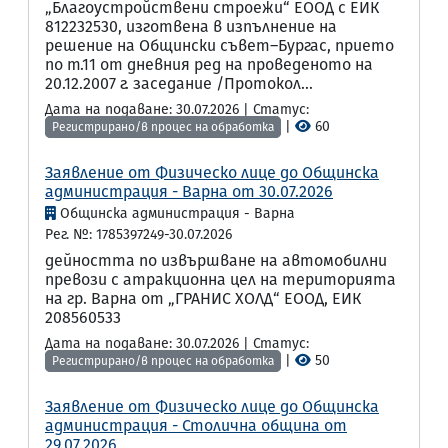
„Благоустройствени строежи“ ЕООД с ЕИК
812232530, изготвена в изпълнение на
решение на Общински съвет–Бургас, прието
по т.11 от дневния ред на проведеното на
20.12.2007 г. заседание /Протокол...
Дата на подаване: 30.07.2026 | Статус:
|
60
Регистрирано/в процес на обработка
Заявление от Физическо лице до Общинска
администрация - Варна от 30.07.2026
Общинска администрация - Варна
Рег. №: 1785397249-30.07.2026
дейността по извършване на автомобилни
превози с атракционна цел на територията
на гр. Варна от „ГРАНИС ХОЛД“ ЕООД, ЕИК
208560533
Дата на подаване: 30.07.2026 | Статус:
|
50
Регистрирано/в процес на обработка
Заявление от Физическо лице до Общинска
администрация - Столична община от
29.07.2026