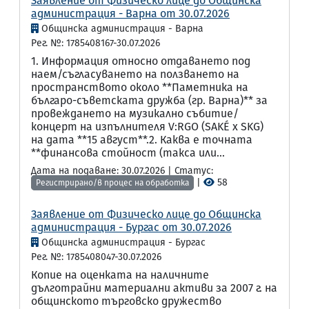
Заявление от Физическо лице до Общинска
администрация - Варна от 30.07.2026
Общинска администрация - Варна
Рег. №: 1785408167-30.07.2026
1. Информация относно отдаването под
наем/съгласуването на ползването на
пространството около **Паметника на
българо-съветската дружба (гр. Варна)** за
провеждането на музикално събитие/
концерт на изпълнителя V:RGO (SAKÉ x SKG)
на дата **15 август**.2. Каква е точната
**финансова стойност (такса или...
Дата на подаване: 30.07.2026 | Статус:
|
58
Регистрирано/в процес на обработка
Заявление от Физическо лице до Общинска
администрация - Бургас от 30.07.2026
Общинска администрация - Бургас
Рег. №: 1785408047-30.07.2026
Копие на оценката на наличните
дълготрайни материални активи за 2007 г. на
общинското търговско дружество