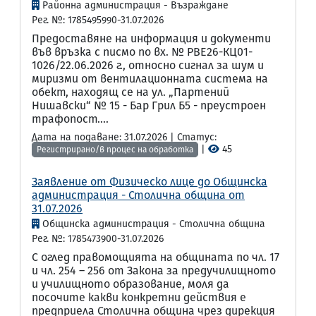
Районна администрация - Възраждане
Рег. №: 1785495990-31.07.2026
Предоставяне на информация и документи
във връзка с писмо по вх. № РВЕ26-КЦ01-
1026/22.06.2026 г., относно сигнал за шум и
миризми от вентилационната система на
обект, находящ се на ул. „Партений
Нишавски“ № 15 - Бар Грил Б5 - преустроен
трафопост....
Дата на подаване: 31.07.2026 | Статус:
|
45
Регистрирано/в процес на обработка
Заявление от Физическо лице до Общинска
администрация - Столична община от
31.07.2026
Общинска администрация - Столична община
Рег. №: 1785473900-31.07.2026
С оглед правомощията на общината по чл. 17
и чл. 254 – 256 от Закона за предучилищното
и училищното образование, моля да
посочите какви конкретни действия е
предприела Столична община чрез дирекция