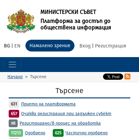
МИНИСТЕРСКИ СЪВЕТ
Платформа за достъп до
обществена информация
Намалено зрение
BG
|
EN
Вход
|
Регистрация
Начало
Търсене
Търсене
631
Прието на платформата
657
Очаква регистрация при задължен субект
98
Регистрирано/в процес на обработка
11213
Одобрено
625
Частично одобрено