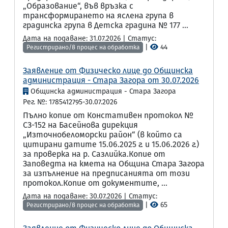
„Образование“, във връзка с
трансформирането на яслена група в
градинска група в Детска градина № 177 ...
Дата на подаване: 31.07.2026 | Статус:
|
44
Регистрирано/в процес на обработка
Заявление от Физическо лице до Общинска
администрация - Стара Загора от 30.07.2026
Общинска администрация - Стара Загора
Рег. №: 1785412795-30.07.2026
Пълно копие от Констативен протокол №
СЗ-152 на Басейнова дирекция
„Източнобеломорски район“ (в който са
цитирани датите 15.06.2025 г. и 15.06.2026 г.)
за проверка на р. Сазлийка.Копие от
Заповедта на кмета на Община Стара Загора
за изпълнение на предписанията от този
протокол.Копие от документите, ...
Дата на подаване: 30.07.2026 | Статус:
|
65
Регистрирано/в процес на обработка