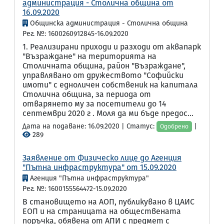
администрация - Столична община от
16.09.2020
Общинска администрация - Столична община
Рег. №: 1600260912845-16.09.2020
1. Реализирани приходи и разходи от аквапарк
"Възраждане" на територията на
Столичната община, район "Възраждане",
управлявано от дружеството "Софийски
имоти" с едноличен собственик на капитала
Столична община, за периода от
отварянето му за посетители до 14
септември 2020 г . Моля да ми бъде предос...
Дата на подаване: 16.09.2020 | Статус:
|
Одобрено
289
Заявление от Физическо лице до Агенция
"Пътна инфраструктура" от 15.09.2020
Агенция "Пътна инфраструктура"
Рег. №: 1600155564472-15.09.2020
В становището на АОП, публикувано в ЦАИС
ЕОП и на страницата на обществената
поръчка, обявена от АПИ с предмет с