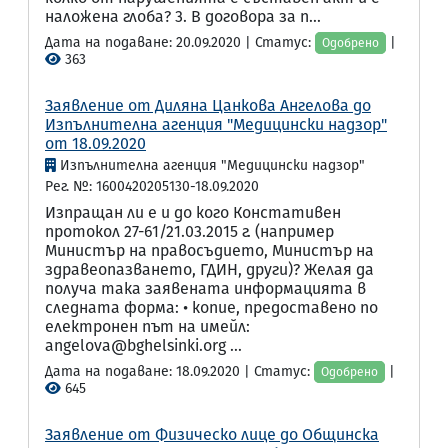
наложена глоба? 3. В договора за п...
Дата на подаване: 20.09.2020 | Статус:
|
Одобрено
363
Заявление от Диляна Цанкова Ангелова до
Изпълнителна агенция "Медицински надзор"
от 18.09.2020
Изпълнителна агенция "Медицински надзор"
Рег. №: 1600420205130-18.09.2020
Изпращан ли е и до кого Констативен
протокол 27-61/21.03.2015 г. (например
Министър на правосъдието, Министър на
здравеопазването, ГДИН, други)? Желая да
получа така заявената информацията в
следната форма: • копие, предоставено по
електронен път на имейл:
angelova@bghelsinki.org ...
Дата на подаване: 18.09.2020 | Статус:
|
Одобрено
645
Заявление от Физическо лице до Общинска