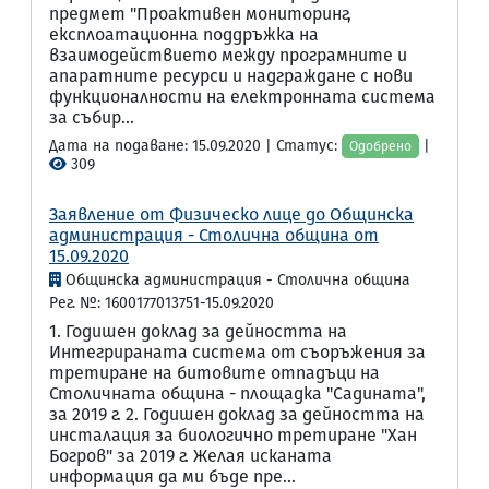
предмет "Проактивен мониторинг,
експлоатационна поддръжка на
взаимодействието между програмните и
апаратните ресурси и надграждане с нови
функционалности на електронната система
за събир...
Дата на подаване: 15.09.2020 | Статус:
|
Одобрено
309
Заявление от Физическо лице до Общинска
администрация - Столична община от
15.09.2020
Общинска администрация - Столична община
Рег. №: 1600177013751-15.09.2020
1. Годишен доклад за дейността на
Интегрираната система от съоръжения за
третиране на битовите отпадъци на
Столичната община - площадка "Садината",
за 2019 г. 2. Годишен доклад за дейността на
инсталация за биологично третиране "Хан
Богров" за 2019 г. Желая исканата
информация да ми бъде пре...