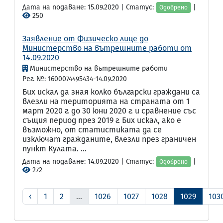
Дата на подаване: 15.09.2020 | Статус:
|
Одобрено
250
Заявление от Физическо лице до
Министерство на вътрешните работи от
14.09.2020
Министерство на вътрешните работи
Рег. №: 1600074495434-14.09.2020
Бих искал да зная колко български граждани са
влезли на територията на страната от 1
март 2020 г. до 30 юни 2020 г. и сравнение със
същия период през 2019 г. Бих искал, ако е
възможно, от статистиката да се
изключат гражданите, влезли през граничен
пункт Кулата. ...
Дата на подаване: 14.09.2020 | Статус:
|
Одобрено
272
‹
1
2
...
1026
1027
1028
1029
103