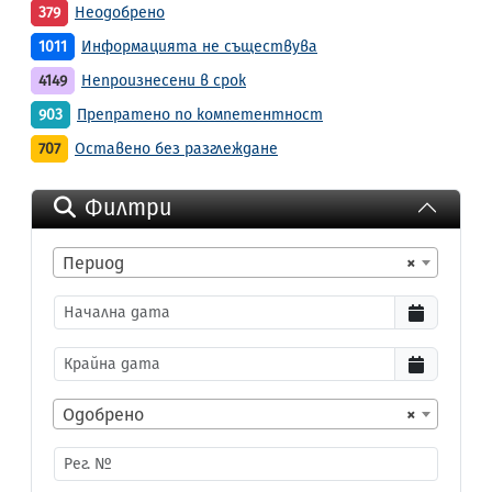
379
Неодобрено
1011
Информацията не съществува
4149
Непроизнесени в срок
903
Препратено по компетентност
707
Оставено без разглеждане
Филтри
Период
×
Одобрено
×