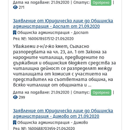
Дата на подаване: 21.09.2020 | Статус:
|
Одобрено
271
Заявление от Юридическо лице до Общинска
администрация - Доспат от 21.09.2020
Общинска администрация - Доспат
Рег. №: 1600678937512-21.09.2020
Уважаеми г-н/г-жо кмет, Съгласно
разпоредбата на чл. 23, ал. 1 от Закона за
народните читалища, предвидените по
държавния и общинския бюджет средства за
читалищна дейност се разпределят между
читалищата от комисия с участието на
представител на съответната община, на
всяко читалище от общината и ...
Дата на подаване: 21.09.2020 | Статус:
|
Одобрено
299
Заявление от Юридическо лице до Общинска
администрация - Димово от 21.09.2020
Общинска администрация - Димово
Рег. №: 1600688703959-21.09.2020