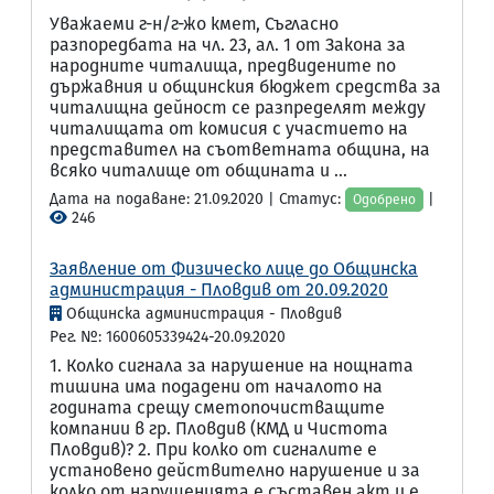
Уважаеми г-н/г-жо кмет, Съгласно
разпоредбата на чл. 23, ал. 1 от Закона за
народните читалища, предвидените по
държавния и общинския бюджет средства за
читалищна дейност се разпределят между
читалищата от комисия с участието на
представител на съответната община, на
всяко читалище от общината и ...
Дата на подаване: 21.09.2020 | Статус:
|
Одобрено
246
Заявление от Физическо лице до Общинска
администрация - Пловдив от 20.09.2020
Общинска администрация - Пловдив
Рег. №: 1600605339424-20.09.2020
1. Колко сигнала за нарушение на нощната
тишина има подадени от началото на
годината срещу сметопочистващите
компании в гр. Пловдив (КМД и Чистота
Пловдив)? 2. При колко от сигналите е
установено действително нарушение и за
колко от нарушенията е съставен акт и е