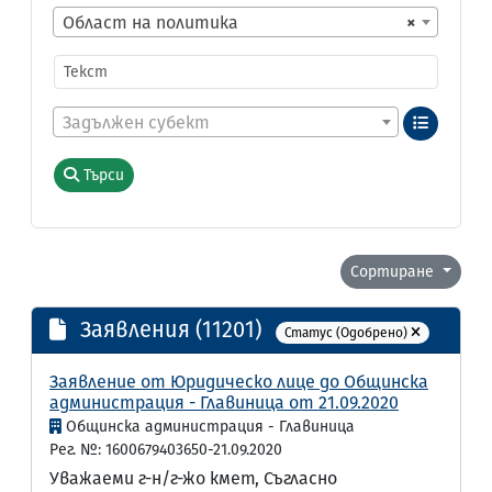
Област на политика
×
Задължен субект
Търси
Сортиране
Заявления (11201)
Статус (Одобрено)
Заявление от Юридическо лице до Общинска
администрация - Главиница от 21.09.2020
Общинска администрация - Главиница
Рег. №: 1600679403650-21.09.2020
Уважаеми г-н/г-жо кмет, Съгласно