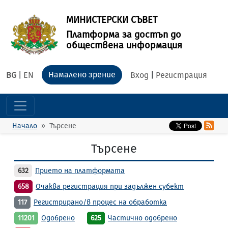
МИНИСТЕРСКИ СЪВЕТ
Платформа за достъп до
обществена информация
Намалено зрение
BG
|
EN
Вход
|
Регистрация
Начало
Търсене
Търсене
632
Прието на платформата
658
Очаква регистрация при задължен субект
117
Регистрирано/в процес на обработка
11201
Одобрено
625
Частично одобрено