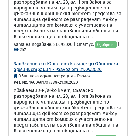
разпоредбата на чл. 23, ал. 1 от Закона за
народните читалища, предвидените по
държавния и общинския бюджет средства за
читалищна дейност се разпределят между
читалищата от комисия с участието на
представител на съответната община, на
всяко читалище от общината и ...
Дата на подаване: 21.09.2020 | Статус:
|
Одобрено
257
Заявление от Юридическо лице до Общинска
администрация - Разлог от 21.09.2020
Общинска администрация - Разлог
Рег. №: 1600691704388-21.09.2020
Уважаеми г-н/г-жо кмет, Съгласно
разпоредбата на чл. 23, ал. 1 от Закона за
народните читалища, предвидените по
държавния и общинския бюджет средства за
читалищна дейност се разпределят между
читалищата от комисия с участието на
представител на съответната община, на
всяко читалище от общината и ...