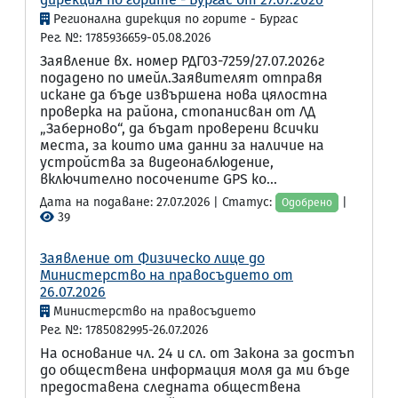
Регионална дирекция по горите - Бургас
Рег. №: 1785936659-05.08.2026
Заявление вх. номер РДГ03-7259/27.07.2026г
подадено по имейл.Заявителят отправя
искане да бъде извършена нова цялостна
проверка на района, стопанисван от ЛД
„Заберново“, да бъдат проверени всички
места, за които има данни за наличие на
устройства за видеонаблюдение,
включително посочените GPS ко...
Дата на подаване: 27.07.2026 | Статус:
|
Одобрено
39
Заявление от Физическо лице до
Министерство на правосъдието от
26.07.2026
Министерство на правосъдието
Рег. №: 1785082995-26.07.2026
На основание чл. 24 и сл. от Закона за достъп
до обществена информация моля да ми бъде
предоставена следната обществена