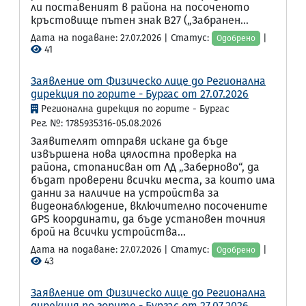
ли поставеният в района на посоченото
кръстовище пътен знак В27 („Забранен...
Дата на подаване: 27.07.2026 | Статус:
|
Одобрено
41
Заявление от Физическо лице до Регионална
дирекция по горите - Бургас от 27.07.2026
Регионална дирекция по горите - Бургас
Рег. №: 1785935316-05.08.2026
Заявителят отправя искане да бъде
извършена нова цялостна проверка на
района, стопанисван от ЛД „Заберново“, да
бъдат проверени всички места, за които има
данни за наличие на устройства за
видеонаблюдение, включително посочените
GPS координати, да бъде установен точния
брой на всички устройства...
Дата на подаване: 27.07.2026 | Статус:
|
Одобрено
43
Заявление от Физическо лице до Регионална
дирекция по горите - Бургас от 27.07.2026