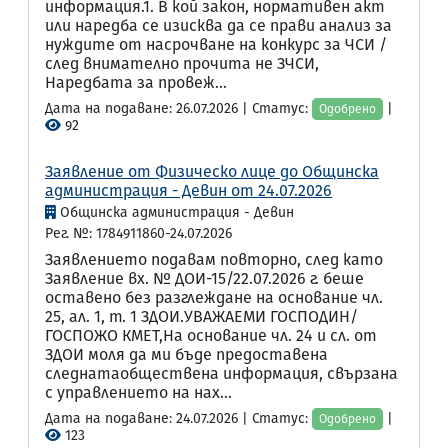
информация.1. В кой закон, нормативен акт
или наредба се изисква да се прави анализ за
нуждите от насрочване на конкурс за ЧСИ /
след внимателно прочита не ЗЧСИ,
Наредбата за провеж...
Дата на подаване: 26.07.2026 | Статус:
|
Одобрено
92
Заявление от Физическо лице до Общинска
администрация - Девин от 24.07.2026
Общинска администрация - Девин
Рег. №: 1784911860-24.07.2026
Заявлението подавам повторно, след като
Заявление вх. № ДОИ-15/22.07.2026 г. беше
оставено без разглеждане на основание чл.
25, ал. 1, т. 1 ЗДОИ.УВАЖАЕМИ ГОСПОДИН/
ГОСПОЖО КМЕТ,На основание чл. 24 и сл. от
ЗДОИ моля да ми бъде предоставена
следнатаобществена информация, свързана
с управлението на нах...
Дата на подаване: 24.07.2026 | Статус:
|
Одобрено
123