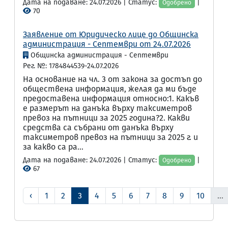
Дата на подаване: 24.07.2026 | Статус:
|
Одобрено
70
Заявление от Юридическо лице до Общинска
администрация - Септември от 24.07.2026
Общинска администрация - Септември
Рег. №: 1784844539-24.07.2026
На основание на чл. 3 от закона за достъп до
обществена информация, желая да ми бъде
предоставена информация относно:1. Какъв
е размерът на данъка върху таксиметров
превоз на пътници за 2025 година?2. Какви
средства са събрани от данъка върху
таксиметров превоз на пътници за 2025 г. и
за какво са ра...
Дата на подаване: 24.07.2026 | Статус:
|
Одобрено
67
‹
1
2
3
4
5
6
7
8
9
10
...