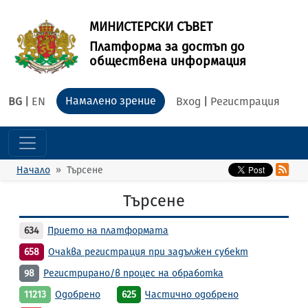
МИНИСТЕРСКИ СЪВЕТ
Платформа за достъп до
обществена информация
Намалено зрение
BG
|
EN
Вход
|
Регистрация
Начало
Търсене
Търсене
634
Прието на платформата
658
Очаква регистрация при задължен субект
98
Регистрирано/в процес на обработка
11213
Одобрено
625
Частично одобрено