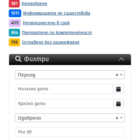
381
Неодобрено
1011
Информацията не съществува
4172
Непроизнесени в срок
904
Препратено по компетентност
708
Оставено без разглеждане
Филтри
Период
×
Одобрено
×