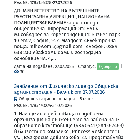
Рег. №: 1785156328-27.07.2026
ДО: МИНИСТЕРСТВО НА ВЪТРЕШНИТЕ
РАБОТИГЛАВНА ДИРЕКЦИЯ „НАЦИОНАЛНА
ПОЛИЦИЯ“ЗАЯВЛЕНИЕза достъп до
обществена информацияОт: Емил
МиховАдрес за кореспонденция: Бизнес парк
10 ет.2, София, ж.к. Младост 4Електронна
поща: mihov.emil@gmail.com Телефон: 0889
638 230 Уважаеми дами и господа,На
основание чл. 4,...
Дата на подаване: 27.07.2026 | Статус:
|
Одобрено
70
Заявление от Физическо лице до Общинска
администрация - Балчик от 27.07.2026
Общинска администрация - Балчик
Рег. №: 1785493274-31.07.2026
1. Налице ли е действаща и одобрена
организация на движението за района на Т-
образното кръстовище (43.406417,28.1562463)
в близост до комплекс „Princess Residence" и
ул. „Възкресия Девитакова"?2. Представлява