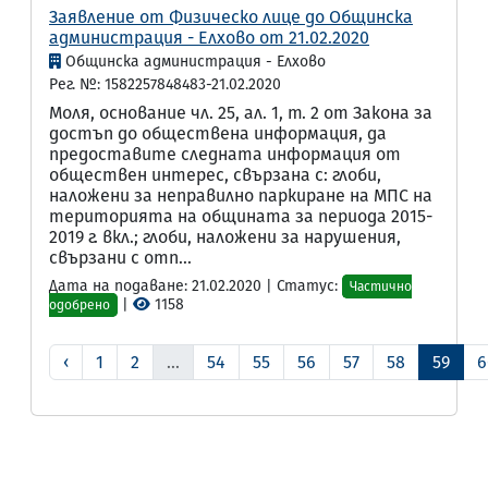
Заявление от Физическо лице до Общинска
администрация - Елхово от 21.02.2020
Общинска администрация - Елхово
Рег. №: 1582257848483-21.02.2020
Моля, основание чл. 25, ал. 1, т. 2 от Закона за
достъп до обществена информация, да
предоставите следната информация от
обществен интерес, свързана с: глоби,
наложени за неправилно паркиране на МПС на
територията на общината за периода 2015-
2019 г. вкл.; глоби, наложени за нарушения,
свързани с отп...
Дата на подаване: 21.02.2020 | Статус:
Частично
|
1158
одобрено
‹
1
2
...
54
55
56
57
58
59
6