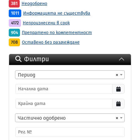
381
Неодобрено
1011
Информацията не съществува
4172
Непроизнесени в срок
904
Препратено по компетентност
708
Оставено без разглеждане
Филтри
Период
×
Частично одобрено
×