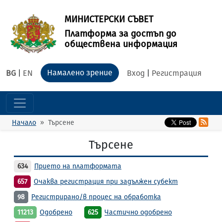
МИНИСТЕРСКИ СЪВЕТ
Платформа за достъп до
обществена информация
Намалено зрение
BG
|
EN
Вход
|
Регистрация
Начало
Търсене
Търсене
634
Прието на платформата
657
Очаква регистрация при задължен субект
98
Регистрирано/в процес на обработка
11213
Одобрено
625
Частично одобрено