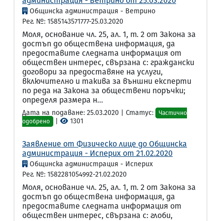
администрация - Ветрино от 25.03.2020
Общинска администрация - Ветрино
Рег. №: 1585143571777-25.03.2020
Моля, основание чл. 25, ал. 1, т. 2 от Закона за
достъп до обществена информация, да
предоставите следната информация от
обществен интерес, свързана с: граждански
договори за предоставяне на услуги,
включително и такива за външни експерти
по реда на Закона за обществени поръчки;
определя размера н...
Дата на подаване: 25.03.2020 | Статус:
Частично
|
1301
одобрено
Заявление от Физическо лице до Общинска
администрация - Исперих от 21.02.2020
Общинска администрация - Исперих
Рег. №: 1582281054992-21.02.2020
Моля, основание чл. 25, ал. 1, т. 2 от Закона за
достъп до обществена информация, да
предоставите следната информация от
обществен интерес, свързана с: глоби,