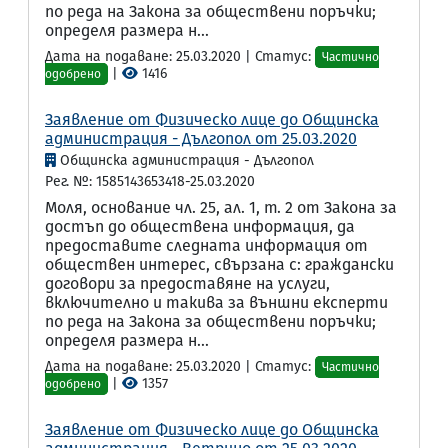
по реда на Закона за обществени поръчки;
определя размера н...
Дата на подаване: 25.03.2020 | Статус:
Частично
|
1416
одобрено
Заявление от Физическо лице до Общинска
администрация - Дългопол от 25.03.2020
Общинска администрация - Дългопол
Рег. №: 1585143653418-25.03.2020
Моля, основание чл. 25, ал. 1, т. 2 от Закона за
достъп до обществена информация, да
предоставите следната информация от
обществен интерес, свързана с: граждански
договори за предоставяне на услуги,
включително и такива за външни експерти
по реда на Закона за обществени поръчки;
определя размера н...
Дата на подаване: 25.03.2020 | Статус:
Частично
|
1357
одобрено
Заявление от Физическо лице до Общинска