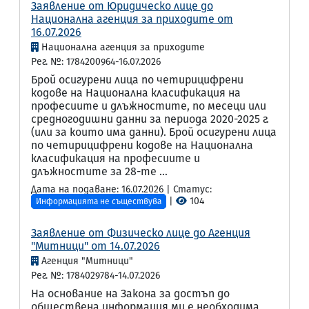
Заявление от Юридическо лице до
Национална агенция за приходите от
16.07.2026
Национална агенция за приходите
Рег. №: 1784200964-16.07.2026
Брой осигурени лица по четирицифрени
кодове на Национална класификация на
професиите и длъжностите, по месеци или
средногодишни данни за периода 2020-2025 г.
(или за които има данни). Брой осигурени лица
по четирицифрени кодове на Национална
класификация на професиите и
длъжностите за 28-те ...
Дата на подаване: 16.07.2026 | Статус:
|
104
Информацията не съществува
Заявление от Физическо лице до Агенция
"Митници" от 14.07.2026
Агенция "Митници"
Рег. №: 1784029784-14.07.2026
На основание на Закона за достъп до
обществена информация ми е необходима