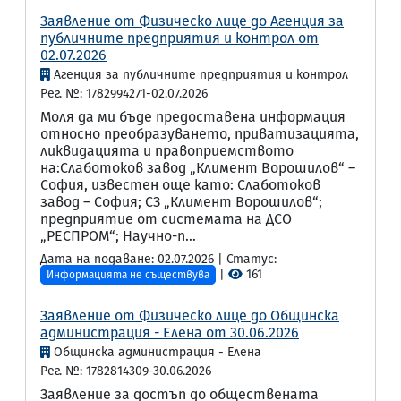
Заявление от Физическо лице до Агенция за
публичните предприятия и контрол от
02.07.2026
Агенция за публичните предприятия и контрол
Рег. №: 1782994271-02.07.2026
Моля да ми бъде предоставена информация
относно преобразуването, приватизацията,
ликвидацията и правоприемството
на:Слаботоков завод „Климент Ворошилов“ –
София, известен още като: Слаботоков
завод – София; СЗ „Климент Ворошилов“;
предприятие от системата на ДСО
„РЕСПРОМ“; Научно-п...
Дата на подаване: 02.07.2026 | Статус:
|
161
Информацията не съществува
Заявление от Физическо лице до Общинска
администрация - Елена от 30.06.2026
Общинска администрация - Елена
Рег. №: 1782814309-30.06.2026
Заявление за достъп до обществената