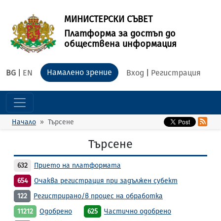
МИНИСТЕРСКИ СЪВЕТ
Платформа за достъп до
обществена информация
Намалено зрение
BG
|
EN
Вход
|
Регистрация
Начало
Търсене
Търсене
632
Прието на платформата
654
Очаква регистрация при задължен субект
122
Регистрирано/в процес на обработка
11212
Одобрено
625
Частично одобрено