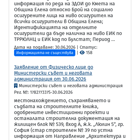
информация по реда на ЗДОИ до Кмета на
Община Елена относно Брой на социално
осигурените лица на ниво осигурител на
всички осигурители в Община Елена;
Идентификацията на отделните
осигурители да бъде налична на ниво ЕИК по
ТРРЮЛНЦ и ЕИК код по Булстат; Период ...
Дата на подаване: 30.06.2026 | Статус:
|
158
Информацията не съществува
Заявление от Физическо лице до
Министерски съвет и неговата
администрация от 30.06.2026
Министерски съвет и неговата администрация
Рег. №: 1782773375-30.06.2026
местонахождението, съхраняването и
съдбата на строителните книжа,
одобрените инвестиционни проекти и
останалата строителна документация на
жилищен блок № 539, вход А, ж.к. „Люлин 5“, гр.
София (стар строителен № 39 по устна
информация от Направление „Архитектура и