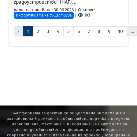
градоустройство“ (НАГ), ...
Дата на подаване: 30.06.2026 | Статус:
|
193
Информацията не съществува
‹
1
2
3
4
5
6
7
8
9
10
...
Платформата за достъп до обществена информация е
разработена в рамките на обществена поръчка с предмет:
„Изработване, тестване и внедряване на Платформа за
достъп до обществена информация и провеждане на
свързано обучение“ в изпълнение на проект: „Подобряване