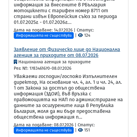
информация за внесените в РБългария
мотоциклети с тарифен номер 8711 от
страни извън Европейския съюз за периода
01.07.2025г. - 01.07.2026г....
Дата на подаване: 14.07.2026 | Статус:
|
124
Информацията не съществува
Заявление от Физическо лице до Национална
агенция за приходите от 08.07.2026
Национална агенция за приходите
Рег. №: 1783461670-08.07.2026
Уважаеми господин/госпожо Изпълнителен
директор, На основание чл. 4, ал. 1 и чл. 24, ал.
1 от Закона за достъп до обществена
информация (ЗДОИ), във връзка с
правомощията на НАП по администриране на
данните за осигурените лица в Република
България, моля да ми бъде предоставена
обществена информация п...
Дата на подаване: 08.07.2026 | Статус:
|
151
Информацията не съществува