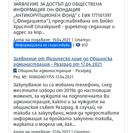
ЗАЯВЛЕНИЕ ЗА ДОСТЪП ДО ОБЩЕСТВЕНА
ИНФОРМАЦИЯ От ФОНДАЦИЯ
„АНТИКОРУПЦИОНЕН ФОНД“ с ЕИК 177101397
(„Фондацията“), представлявана от Бойко
Христов Станкушев - директор седалище и
адрес за кор...
Дата на подаване: 19.04.2021 | Статус:
|
932
Информацията не съществува
Заявление от Физическо лице до Общинска
администрация - Разград от 17.04.2021
Общинска администрация - Разград
Рег. №: 1618659677755-17.04.2021
Закупувание ли са мобилни телефони, след
местните избори от 2019г. до настоящия
момент, за нуждите на подпопечната Ви
администрация, както и за нуждите на
общинския съвет Разград. В случай, че
такива са закупувани, моля да предоставите
информация за бройката закупени такива,
марката и модела им, как...
Дата на подаване: 17.04.2021 | Статус: