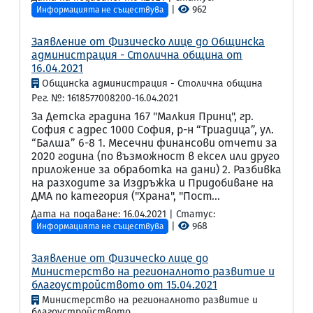
|
962
Информацията не съществува
Заявление от Физическо лице до Общинска
администрация - Столична община от
16.04.2021
Общинска администрация - Столична община
Рег. №: 1618577008200-16.04.2021
За Детска градина 167 "Малкия Принц", гр.
София с адрес 1000 София, р-н “Триадица”, ул.
“Балша” 6-8 1. Месечни финансови отчети за
2020 година (по възможност в ексел или друго
приложение за обработка на дани) 2. Разбивка
на разходите за Издръжка и Придобиване на
ДМА по категория ("Храна", "Пост...
Дата на подаване: 16.04.2021 | Статус:
|
968
Информацията не съществува
Заявление от Физическо лице до
Министерство на регионалното развитие и
благоустройството от 15.04.2021
Министерство на регионалното развитие и
благоустройството