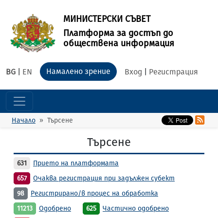
МИНИСТЕРСКИ СЪВЕТ
Платформа за достъп до
обществена информация
Намалено зрение
BG
|
EN
Вход
|
Регистрация
Начало
Търсене
Търсене
631
Прието на платформата
657
Очаква регистрация при задължен субект
98
Регистрирано/в процес на обработка
11213
Одобрено
625
Частично одобрено