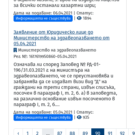
за всички останали хазартни игри;
Дата на подаване: 06.04.2021 | Статус:
|
1894
Информацията не съществува
Заявление от Юридическо лице до
Министерство на здравеопазването от
05.04.2021
Министерство на здравеопазването
Рег. №: 1617619950860-05.04.2021
Означава ли според Заповед № РД-01-
196/31.03.2021 г. на министъра на
здравеопазването, че се преустановява и
забранява да се издават визи вид "Д" на
граждани на трети страни, извън списъка,
посочен в параграф I, т. 2, б. а) в заповедта,
на различно основание извън посоченото в
параграф I, т. 2, б....
Дата на подаване: 05.04.2021 | Статус:
|
935
Информацията не съществува
‹
1
2
...
87
88
89
90
91
92
9