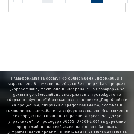
Платформата за достъп до обществена информация е
разработена в рамките на обществена поръчка с предмет:
„Изработване, тестване и внедряване на Платформа за
достъп до обществена информация и провеждане на
свързано обучение“ в изпълнение на проект: „Подобряване
на процесите, свързани с предоставянето, достъпа и
повторното използване на информацията от обществения
сектор“, финансиран по Оперативна програма „Добро
управление“ по процедура BG05SFOP001-2.001 за директно
предоставяне на безвъзмездна финансова помощ
„Стратегически проекти в изпълнение на Стратегията за