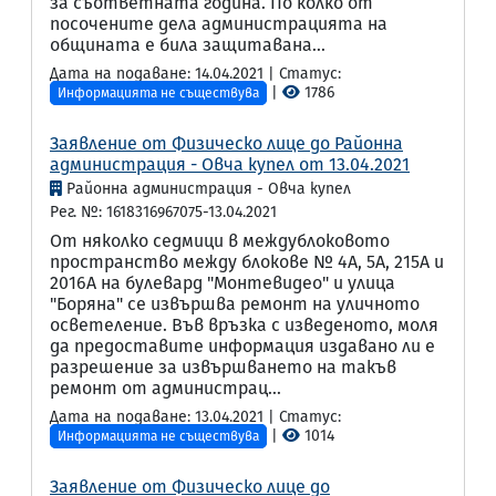
за съответната година. По колко от
посочените дела администрацията на
общината е била защитавана...
Дата на подаване: 14.04.2021 | Статус:
|
1786
Информацията не съществува
Заявление от Физическо лице до Районна
администрация - Овча купел от 13.04.2021
Районна администрация - Овча купел
Рег. №: 1618316967075-13.04.2021
От няколко седмици в междублоковото
пространство между блокове № 4А, 5А, 215А и
2016А на булевард "Монтевидео" и улица
"Боряна" се извършва ремонт на уличното
осветеление. Във връзка с изведеното, моля
да предоставите информация издавано ли е
разрешение за извършването на такъв
ремонт от администрац...
Дата на подаване: 13.04.2021 | Статус:
|
1014
Информацията не съществува
Заявление от Физическо лице до