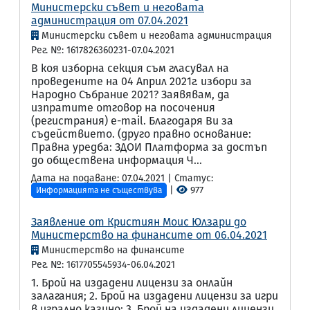
Министерски съвет и неговата
администрация от 07.04.2021
Министерски съвет и неговата администрация
Рег. №: 1617826360231-07.04.2021
В коя изборна секция съм гласувал на
проведените на 04 Април 2021г. избори за
Народно Събрание 2021? Заявявам, да
изпратите отговор на посочения
(регистрания) e-mail. Благодаря Ви за
съдействието. (друго правно основание:
Правна уредба: ЗДОИ Платформа за достъп
до обществена информация Ч...
Дата на подаване: 07.04.2021 | Статус:
|
977
Информацията не съществува
Заявление от Кристиян Моис Юлзари до
Министерство на финансите от 06.04.2021
Министерство на финансите
Рег. №: 1617705545934-06.04.2021
1. Брой на издадени лицензи за онлайн
залагания; 2. Брой на издадени лицензи за игри
в игрално казино; 3. Брой на издадени лицензи