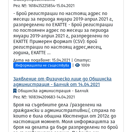
Рег. №: 1618435225854-15.04.2021
- Брой регистрации по настоящ адрес по
месеци за периода януари 2019-април 2021 г.,
разпределени по ЕКАТТЕ - Брой регистрации
по постоянен адрес по месеци за периода
януари 2019-април 2021 г., разпределени по
ЕКАТТЕ Примерен формат (CSV): брой
регистрации по настоящ адрес,месец,
година, ЕКАТТЕ ...
Дата на подаване: 15.04.2021 | Статус:
|
1009
Информацията не съществува
Заявление от Физическо лице до Общинска
администрация - Балчик от 14.04.2021
Общинска администрация - Балчик
Рег. №: 1618394209683-14.04.2021
Броя на съдебните дела /разделени на
граждански и административни/, страна по
които е била община Кюстендил от 2012г. до
настоящия момнет. Моля информацията за
броя на делата да бъде разпределени по брой