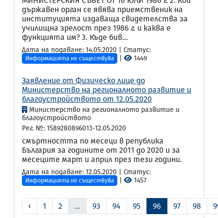
МИНИСТЕРСКИЯ СЪВЕТ ОТ 16 ЮЛИ 1986 г. 2. Кой
държавен орган се явява приемственик на
институцията издаваща свидетелства за
училищна зрелост през 1986 г. и каква е
функцията им? 3. Къде бив...
Дата на подаване: 14.05.2020 | Статус:
|
1449
Информацията не съществува
Заявление от Физическо лице до
Министерство на регионалното развитие и
благоустройството от 12.05.2020
Министерство на регионалното развитие и
благоустройството
Рег. №: 1589280896013-12.05.2020
смъртността по месеци в република
България за годините от 2011 до 2020 и за
месеците март и април през тези години.
Дата на подаване: 12.05.2020 | Статус:
|
1457
Информацията не съществува
‹
1
2
...
93
94
95
96
97
98
9