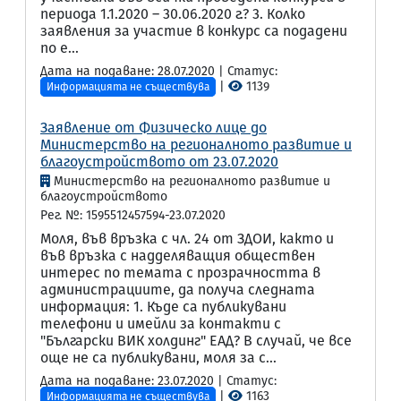
периода 1.1.2020 – 30.06.2020 г.? 3. Колко
заявления за участие в конкурс са подадени
по е...
Дата на подаване: 28.07.2020 | Статус:
|
1139
Информацията не съществува
Заявление от Физическо лице до
Министерство на регионалното развитие и
благоустройството от 23.07.2020
Министерство на регионалното развитие и
благоустройството
Рег. №: 1595512457594-23.07.2020
Моля, във връзка с чл. 24 от ЗДОИ, както и
във връзка с надделяващия обществен
интерес по темата с прозрачността в
администрациите, да получа следната
информация: 1. Къде са публикувани
телефони и имейли за контакти с
"Български ВИК холдинг" ЕАД? В случай, че все
още не са публикувани, моля за с...
Дата на подаване: 23.07.2020 | Статус:
|
1163
Информацията не съществува