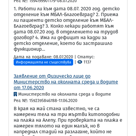
Рег. №: 1594199901179-08.07.2020
1. Работи ли към дата 08.07. 2020 год. детско
отделение към МБАЛ-Благоевград? 2. Приема
ли пациенти детско отделение към МБАЛ-
Благоевград? 3. Колко лекари работят към
дата 08.07.20 год. в отделението на трудов
договор? 4. Има ли дефицит на кадри за
детско отделение, което би застрашило
функционир...
Дата на подаване: 08.07.2020 | Статус:
|
1137
Информацията не съществува
Заявление от Физическо лице до
Министерство на околната среда и водите
от 17.06.2020
Министерство на околната среда и водите
Рег. №: 1592395846788-17.06.2020
В края на май стана известно, че са
намерени тела на три мъртви китоподобни
на плажа на Алепу. При проверката на плажа е
намерен тялото на един малък, но в
напреднал стадий на разлагане, който не