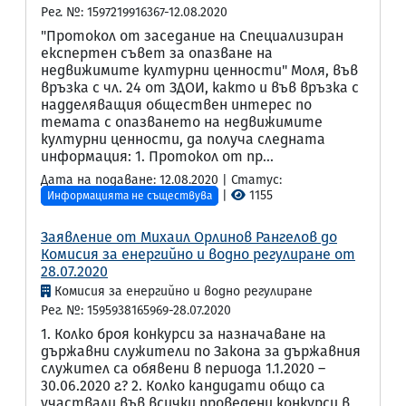
Рег. №: 1597219916367-12.08.2020
"Протокол от заседание на Специализиран
експертен съвет за опазване на
недвижимите културни ценности" Моля, във
връзка с чл. 24 от ЗДОИ, както и във връзка с
надделяващия обществен интерес по
темата с опазването на недвижимите
културни ценности, да получа следната
информация: 1. Протокол от пр...
Дата на подаване: 12.08.2020 | Статус:
|
1155
Информацията не съществува
Заявление от Михаил Орлинов Рангелов до
Комисия за енергийно и водно регулиране от
28.07.2020
Комисия за енергийно и водно регулиране
Рег. №: 1595938165969-28.07.2020
1. Колко броя конкурси за назначаване на
държавни служители по Закона за държавния
служител са обявени в периода 1.1.2020 –
30.06.2020 г.? 2. Колко кандидати общо са
участвали във всички проведени конкурси в