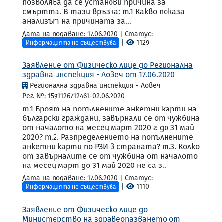
позволява да се установи причина за
смъртта. В тази връзка: т.1 Какво показа
анализът на причината за...
Дата на подаване: 17.06.2020 | Статус:
|
1129
Информацията не съществува
Заявление от Физическо лице до Регионална
здравна инспекция - Ловеч от 17.06.2020
Регионална здравна инспекция - Ловеч
Рег. №: 1591126712461-02.06.2020
т.1 Броят на попълнените анкетни карти на
български граждани, завърнали се от чужбина
от началото на месец март 2020 г. до 31 май
2020? т.2. Разпределението на попълнените
анкетни карти по РЗИ в страната? т.3. Колко
от завърналите се от чужбина от началото
на месец март до 31 май 2020 не са з...
Дата на подаване: 17.06.2020 | Статус:
|
1110
Информацията не съществува
Заявление от Физическо лице до
Министерство на здравеопазването от