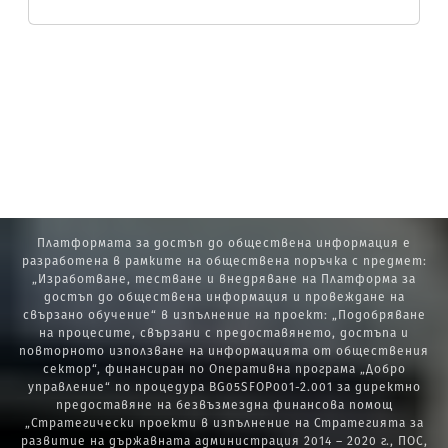
Платформата за достъп до обществена информация е
разработена в рамките на обществена поръчка с предмет:
„Изработване, тестване и внедряване на Платформа за
достъп до обществена информация и провеждане на
свързано обучение“ в изпълнение на проект: „Подобряване
на процесите, свързани с предоставянето, достъпа и
повторното използване на информацията от обществения
сектор“, финансиран по Оперативна програма „Добро
управление“ по процедура BG05SFOP001-2.001 за директно
предоставяне на безвъзмездна финансова помощ
„Стратегически проекти в изпълнение на Стратегията за
развитие на държавната администрация 2014 – 2020 г., ПОС,