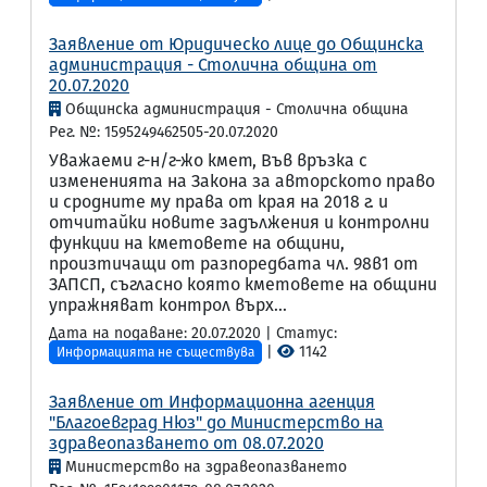
Заявление от Юридическо лице до Общинска
администрация - Столична община от
20.07.2020
Общинска администрация - Столична община
Рег. №: 1595249462505-20.07.2020
Уважаеми г-н/г-жо кмет, Във връзка с
измененията на Закона за авторското право
и сродните му права от края на 2018 г. и
отчитайки новите задължения и контролни
функции на кметовете на общини,
произтичащи от разпоредбата чл. 98в1 от
ЗАПСП, съгласно която кметовете на общини
упражняват контрол върх...
Дата на подаване: 20.07.2020 | Статус:
|
1142
Информацията не съществува
Заявление от Информационна агенция
"Благоевград Нюз" до Министерство на
здравеопазването от 08.07.2020
Министерство на здравеопазването