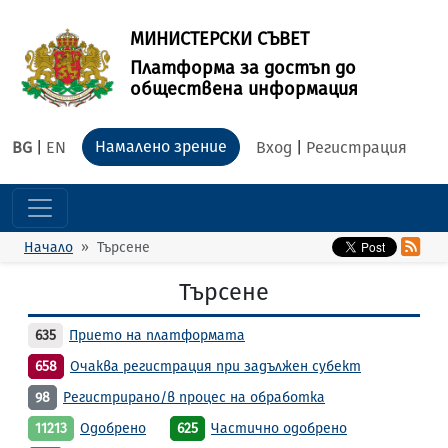
МИНИСТЕРСКИ СЪВЕТ
Платформа за достъп до
обществена информация
Намалено зрение
BG
|
EN
Вход
|
Регистрация
Начало
Търсене
Търсене
635
Прието на платформата
658
Очаква регистрация при задължен субект
98
Регистрирано/в процес на обработка
11213
Одобрено
625
Частично одобрено