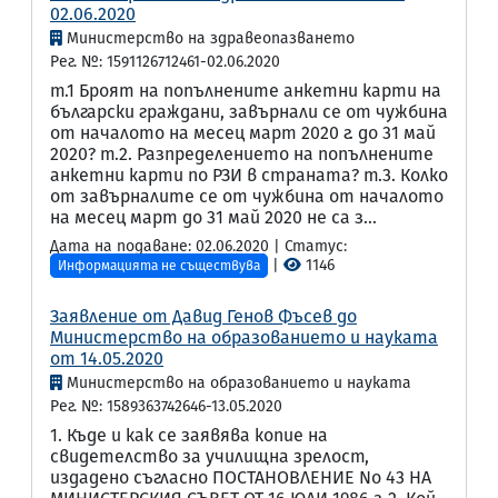
02.06.2020
Министерство на здравеопазването
Рег. №: 1591126712461-02.06.2020
т.1 Броят на попълнените анкетни карти на
български граждани, завърнали се от чужбина
от началото на месец март 2020 г. до 31 май
2020? т.2. Разпределението на попълнените
анкетни карти по РЗИ в страната? т.3. Колко
от завърналите се от чужбина от началото
на месец март до 31 май 2020 не са з...
Дата на подаване: 02.06.2020 | Статус:
|
1146
Информацията не съществува
Заявление от Давид Генов Фъсев до
Министерство на образованието и науката
от 14.05.2020
Министерство на образованието и науката
Рег. №: 1589363742646-13.05.2020
1. Къде и как се заявява копие на
свидетелство за училищна зрелост,
издадено съгласно ПОСТАНОВЛЕНИЕ No 43 НА