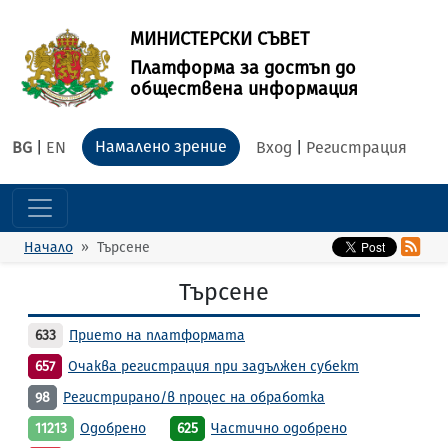
МИНИСТЕРСКИ СЪВЕТ
Платформа за достъп до
обществена информация
Намалено зрение
BG
|
EN
Вход
|
Регистрация
Начало
Търсене
Търсене
633
Прието на платформата
657
Очаква регистрация при задължен субект
98
Регистрирано/в процес на обработка
11213
Одобрено
625
Частично одобрено