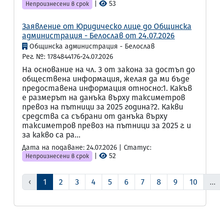
|
53
Непроизнесени в срок
Заявление от Юридическо лице до Общинска
администрация - Белослав от 24.07.2026
Общинска администрация - Белослав
Рег. №: 1784844176-24.07.2026
На основание на чл. 3 от закона за достъп до
обществена информация, желая да ми бъде
предоставена информация относно:1. Какъв
е размерът на данъка върху таксиметров
превоз на пътници за 2025 година?2. Какви
средства са събрани от данъка върху
таксиметров превоз на пътници за 2025 г. и
за какво са ра...
Дата на подаване: 24.07.2026 | Статус:
|
52
Непроизнесени в срок
‹
1
2
3
4
5
6
7
8
9
10
...