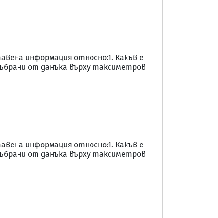
тавена информация относно:1. Какъв е
 събрани от данъка върху таксиметров
тавена информация относно:1. Какъв е
 събрани от данъка върху таксиметров