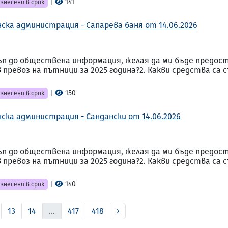
|
141
знесени в срок
ска администрация - Сапарева баня от 14.06.2026
стъп до обществена информация, желая да ми бъде предос
превоз на пътници за 2025 година?2. Какви средства са
|
150
знесени в срок
ска администрация - Сандански от 14.06.2026
стъп до обществена информация, желая да ми бъде предос
превоз на пътници за 2025 година?2. Какви средства са
|
140
знесени в срок
13
14
...
417
418
›