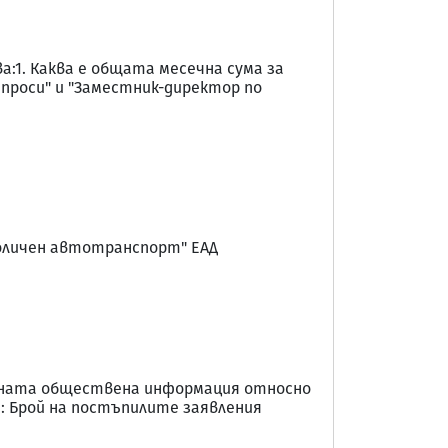
:1. Каква е общата месечна сума за
проси" и "Заместник-директор по
оличен автотранспорт" ЕАД
едната обществена информация относно
г.: Брой на постъпилите заявления