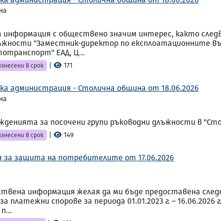
на
 информация с обществено значим интерес, както следва
лъжности "Заместник-директор по експлоатационните въ
отранспорт" ЕАД, Ц...
|
171
знесени в срок
ка администрация - Столична община от 18.06.2026
на
денията за посочени групи ръководни длъжности в "Ст
|
149
знесени в срок
я за защита на потребителите от 17.06.2026
ествена информация желая да ми бъде предоставена сл
платежни спорове за периода 01.01.2023 г. – 16.06.2026 
п...