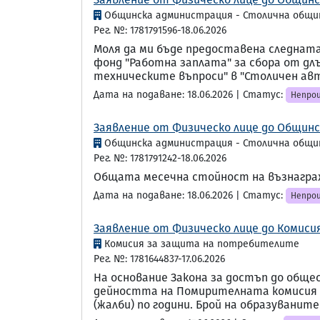
Общинска администрация - Столична общи
Рег. №: 1781791596-18.06.2026
Моля да ми бъде предоставена следната
фонд "Работна заплата" за сбора от д
техническите въпроси" в "Столичен авт
Дата на подаване: 18.06.2026 | Статус:
Непрои
Заявление от Физическо лице до Общинс
Общинска администрация - Столична общи
Рег. №: 1781791242-18.06.2026
Общата месечна стойност на възнаграж
Дата на подаване: 18.06.2026 | Статус:
Непрои
Заявление от Физическо лице до Комиси
Комисия за защита на потребителите
Рег. №: 1781644837-17.06.2026
На основание Закона за достъп до общ
дейността на Помирителната комисия за 
(жалби) по години. Брой на образуваните 