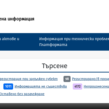
ена информация
 актове и
Информация при технически пробле
Платформата
Търсене
регистрация при задължен субект
98
Регистрирано/в проц
1011
Информацията не съществува
4172
Непроизнесени
Оставено без разглеждане