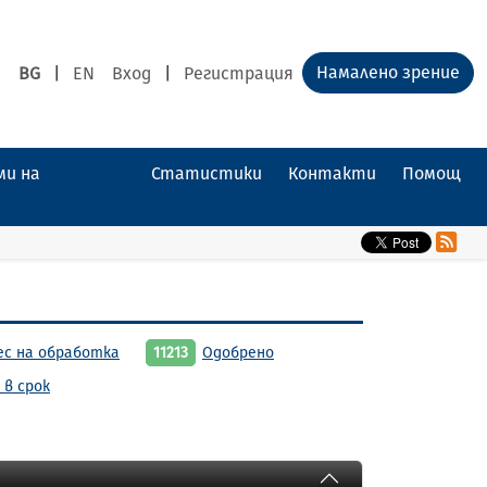
Намалено зрение
BG
|
EN
Вход
|
Регистрация
ми на
Статистики
Контакти
Помощ
ес на обработка
11213
Одобрено
 в срок