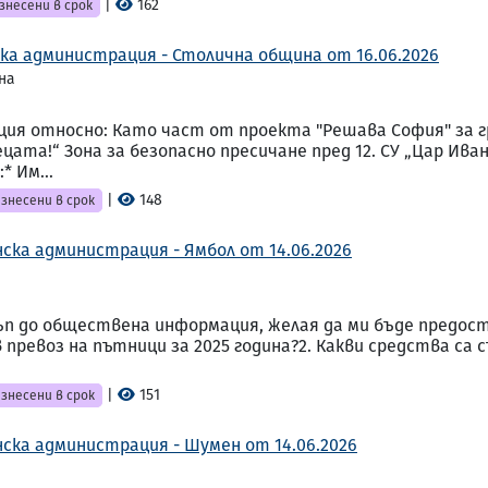
|
162
знесени в срок
ка администрация - Столична община от 16.06.2026
на
ция относно: Като част от проекта "Решава София" за
цата!“ Зона за безопасно пресичане пред 12. СУ „Цар Иван
 Им...
|
148
знесени в срок
ска администрация - Ямбол от 14.06.2026
стъп до обществена информация, желая да ми бъде предос
превоз на пътници за 2025 година?2. Какви средства са
|
151
знесени в срок
ска администрация - Шумен от 14.06.2026