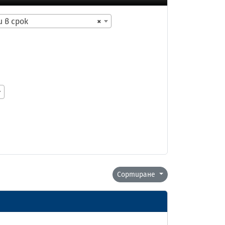
 в срок
×
Сортиране