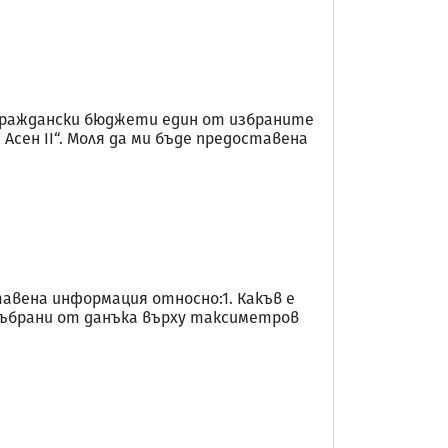
 граждански бюджети един от избраните
 Асен II“. Моля да ми бъде предоставена
тавена информация относно:1. Какъв е
 събрани от данъка върху таксиметров