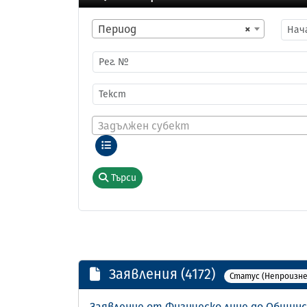
Период
×
Задължен субект
Търси
Заявления (4172)
Статус (Непроизне
Заявление от Физическо лице до Общинс