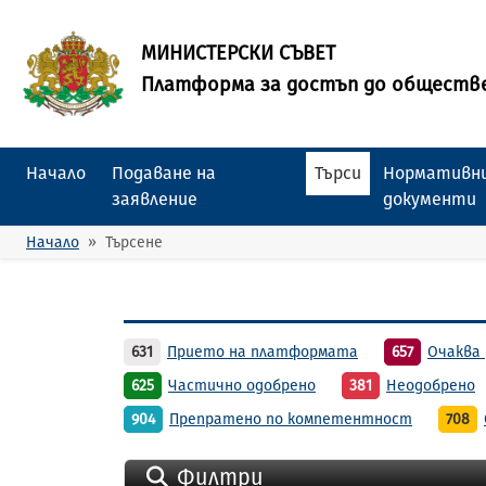
МИНИСТЕРСКИ СЪВЕТ
Платформа за достъп до обществ
Начало
Подаване на
Търси
Нормативни
заявление
документи
Начало
Търсене
631
Прието на платформата
657
Очаква 
625
Частично одобрено
381
Неодобрено
904
Препратено по компетентност
708
Филтри