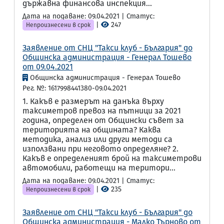
държавна финансова инспекция...
Дата на подаване: 09.04.2021 | Статус:
|
247
Непроизнесени в срок
Заявление от СНЦ "Такси клуб - България" до
Общинска администрация - Генерал Тошево
от 09.04.2021
Общинска администрация - Генерал Тошево
Рег. №: 1617998441380-09.04.2021
1. Какъв е размерът на данъка върху
таксиметров превоз на пътници за 2021
година, определен от Общински съвет за
територията на общината? Каква
методика, анализ или други методи са
използвани при неговото определяне? 2.
Какъв е определеният брой на таксиметрови
автомобили, работещи на територи...
Дата на подаване: 09.04.2021 | Статус:
|
235
Непроизнесени в срок
Заявление от СНЦ "Такси клуб - България" до
Общинска администрация - Малко Търново от