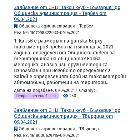
Заявление от СНЦ "Такси клуб - България" до
Общинска администрация - Тервел от
09.04.2021
Общинска администрация - Тервел
Рег. №: 1617998822033-09.04.2021
1. Какъв е размерът на данъка върху
таксиметров превоз на пътници за 2021
година, определен от Общински съвет за
територията на общината? Каква
методика, анализ или други методи са
използвани при неговото определяне? 2.
Какъв е определеният брой на таксиметрови
автомобили, работещи на територи...
Дата на подаване: 09.04.2021 | Статус:
|
250
Непроизнесени в срок
Заявление от СНЦ "Такси клуб - България" до
Общинска администрация - Твърдица от
09.04.2021
Общинска администрация - Твърдица
Рег. №: 1618000629715-09.04.2021