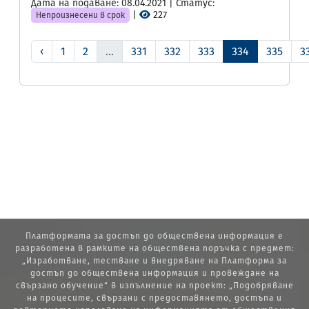
Дата на подаване: 08.04.2021 | Статус:
|
227
Непроизнесени в срок
‹
1
2
...
331
332
333
334
335
3
Платформата за достъп до обществена информация е
разработена в рамките на обществена поръчка с предмет:
„Изработване, тестване и внедряване на Платформа за
достъп до обществена информация и провеждане на
свързано обучение“ в изпълнение на проект: „Подобряване
на процесите, свързани с предоставянето, достъпа и