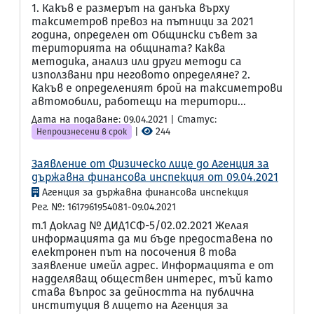
1. Какъв е размерът на данъка върху
таксиметров превоз на пътници за 2021
година, определен от Общински съвет за
територията на общината? Каква
методика, анализ или други методи са
използвани при неговото определяне? 2.
Какъв е определеният брой на таксиметрови
автомобили, работещи на територи...
Дата на подаване: 09.04.2021 | Статус:
|
244
Непроизнесени в срок
Заявление от Физическо лице до Агенция за
държавна финансова инспекция от 09.04.2021
Агенция за държавна финансова инспекция
Рег. №: 1617961954081-09.04.2021
т.1 Доклад № ДИД1СФ-5/02.02.2021 Желая
информацията да ми бъде предоставена по
електронен път на посочения в това
заявление имейл адрес. Информацията е от
надделяващ обществен интерес, тъй като
става въпрос за дейността на публична
институция в лицето на Агенция за