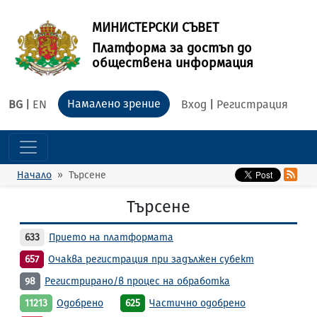
МИНИСТЕРСКИ СЪВЕТ
Платформа за достъп до
обществена информация
Намалено зрение
BG
|
EN
Вход
|
Регистрация
Начало
Търсене
Търсене
633
Прието на платформата
657
Очаква регистрация при задължен субект
98
Регистрирано/в процес на обработка
11213
Одобрено
625
Частично одобрено