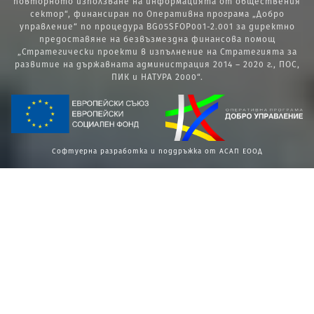
повторното използване на информацията от обществения
сектор“, финансиран по Оперативна програма „Добро
управление“ по процедура BG05SFOP001-2.001 за директно
предоставяне на безвъзмездна финансова помощ
„Стратегически проекти в изпълнение на Стратегията за
развитие на държавната администрация 2014 – 2020 г., ПОС,
ПИК и НАТУРА 2000“.
Софтуерна разработка и поддръжка от АСАП ЕООД