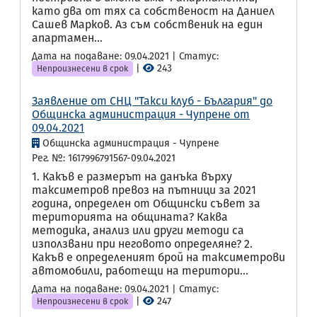
като два от тях са собственост на Даниел
Сашев Марков. Аз съм собственик на един
апартамен...
Дата на подаване: 09.04.2021 | Статус:
|
243
Непроизнесени в срок
Заявление от СНЦ "Такси клуб - България" до
Общинска администрация - Чупрене от
09.04.2021
Общинска администрация - Чупрене
Рег. №: 1617996791567-09.04.2021
1. Какъв е размерът на данъка върху
таксиметров превоз на пътници за 2021
година, определен от Общински съвет за
територията на общината? Каква
методика, анализ или други методи са
използвани при неговото определяне? 2.
Какъв е определеният брой на таксиметрови
автомобили, работещи на територи...
Дата на подаване: 09.04.2021 | Статус:
|
247
Непроизнесени в срок