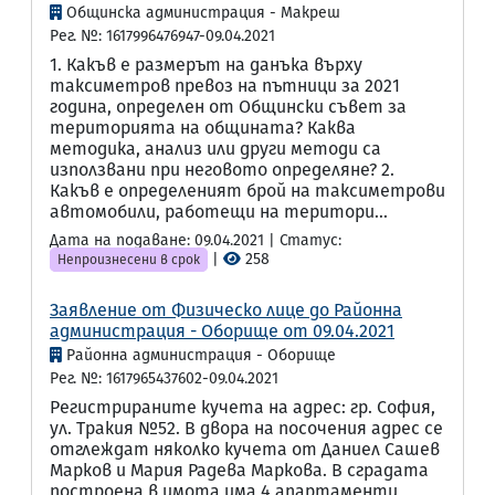
Общинска администрация - Макреш
Рег. №: 1617996476947-09.04.2021
1. Какъв е размерът на данъка върху
таксиметров превоз на пътници за 2021
година, определен от Общински съвет за
територията на общината? Каква
методика, анализ или други методи са
използвани при неговото определяне? 2.
Какъв е определеният брой на таксиметрови
автомобили, работещи на територи...
Дата на подаване: 09.04.2021 | Статус:
|
258
Непроизнесени в срок
Заявление от Физическо лице до Районна
администрация - Оборище от 09.04.2021
Районна администрация - Оборище
Рег. №: 1617965437602-09.04.2021
Регистрираните кучета на адрес: гр. София,
ул. Тракия №52. В двора на посочения адрес се
отглеждат няколко кучета от Даниел Сашев
Марков и Мария Радева Маркова. В сградата
построена в имота има 4 апартаменти,