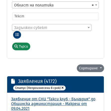
Област на политика
×
Задължен субект
Търси
Сортиране
Заявления (4172)
Статус (Непроизнесени в срок)
Заявление от СНЦ "Такси клуб - България" до
Общинска администрация - Макреш от
09.04.2021