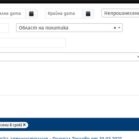
Непроизнесени
Област на политика
×
сени в срок)
ска администрация - Генерал Тошево от 10.03.2021