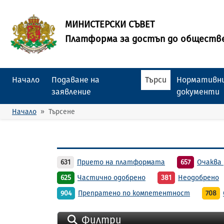
МИНИСТЕРСКИ СЪВЕТ
Платформа за достъп до обществ
Начало
Подаване на
Търси
Нормативни
заявление
документи
Начало
Търсене
631
Прието на платформата
657
Очаква 
625
Частично одобрено
381
Неодобрено
904
Препратено по компетентност
708
Филтри