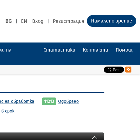
Намалено зрение
BG
|
EN
Вход
|
Регистрация
ми на
Статистики
Контакти
Помощ
ес на обработка
11213
Одобрено
 в срок