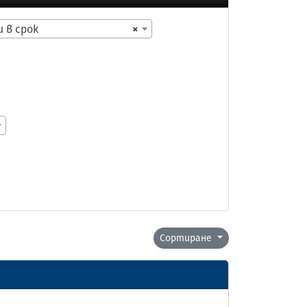
 в срок
×
Сортиране