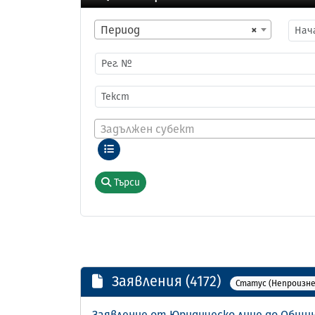
Период
×
Задължен субект
Търси
Заявления (4172)
Статус (Непроизне
Заявление от Юридическо лице до Общин