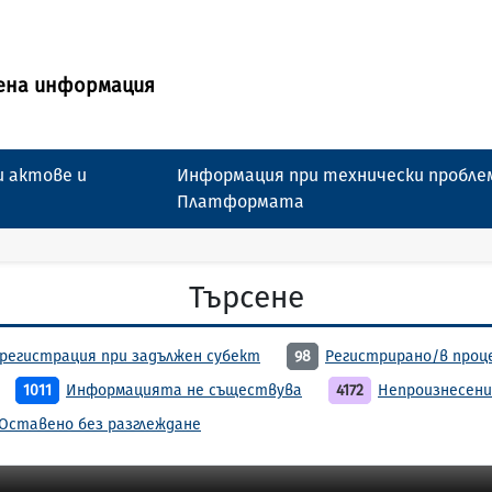
ена информация
 актове и
Информация при технически пробле
Платформата
Търсене
регистрация при задължен субект
98
Регистрирано/в проц
1011
Информацията не съществува
4172
Непроизнесени
Оставено без разглеждане