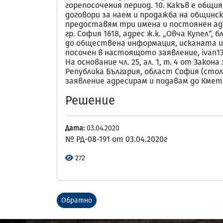
горепосочения период. 10. Какъв е общи
договори за наем и продажба на общински
предоставям три имена и постоянен адр
гр. София 1618, адрес ж.к. „Овча Купел“, бл. 
до обществена информация, исканата ин
посочен в настоящото заявление, ivan13@a
На основание чл. 25, ал. 1, т. 4 от Зак
Република България, област София (столиц
заявление адресирам и подавам до Кмет
Решение
Дата:
03.04.2020
№ РД-08-191 от 03.04.2020г
272
Обратно