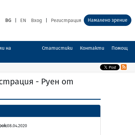
Намалено зрение
BG
|
EN
Вход
|
Регистрация
ми на
Статистики
Контакти
Помощ
страция - Руен от
рок:
08.04.2020