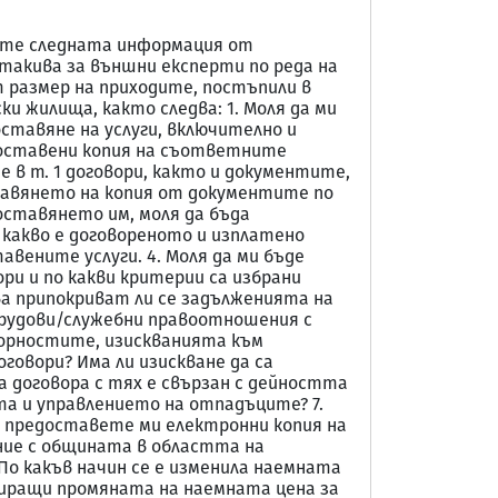
авите следната информация от
 такива за външни експерти по реда на
 размер на приходите, постъпили в
и жилища, както следва: 1. Моля да ми
оставяне на услуги, включително и
едоставени копия на съответните
в т. 1 договори, както и документите,
ставянето на копия от документите по
оставянето им, моля да бъда
 какво е договореното и изплатено
вените услуги. 4. Моля да ми бъде
и и по какви критерии са избрани
а припокриват ли се задълженията на
трудови/служебни правоотношения с
ворностите, изискванията към
говори? Има ли изискване да са
а договора с тях е свързан с дейността
та и управлението на отпадъците? 7.
я, предоставете ми електронни копия на
ие с общината в областта на
По какъв начин се е изменила наемната
стриращи промяната на наемната цена за