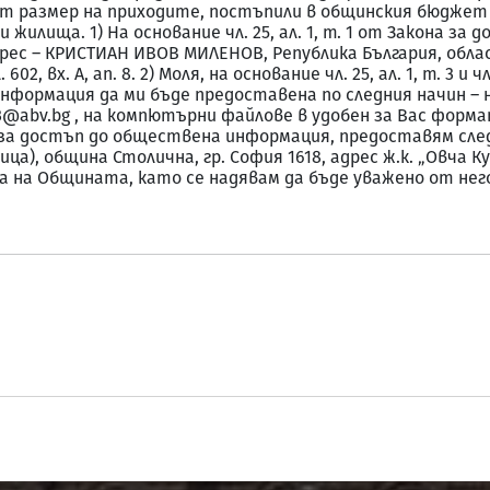
ят размер на приходите, постъпили в общинския бюджет з
 жилища. 1) На основание чл. 25, ал. 1, т. 1 от Закона з
ес – КРИСТИАН ИВОВ МИЛЕНОВ, Република България, обла
602, вх. А, ап. 8. 2) Моля, на основание чл. 25, ал. 1, т. 3 и 
формация да ми бъде предоставена по следния начин – 
bv.bg , на компютърни файлове в удобен за Вас формат - pd
она за достъп до обществена информация, предоставям сле
а), община Столична, гр. София 1618, адрес ж.к. „Овча Куп
а на Общината, като се надявам да бъде уважено от нег