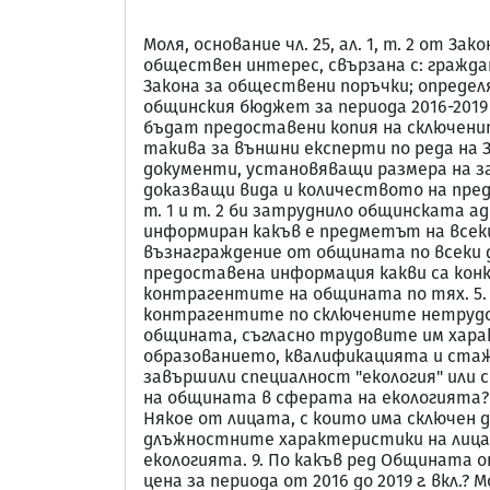
Моля, основание чл. 25, ал. 1, т. 2 от
обществен интерес, свързана с: гражда
Закона за обществени поръчки; определ
общинския бюджет за периода 2016-2019 
бъдат предоставени копия на сключените
такива за външни експерти по реда на 
документи, установяващи размера на з
доказващи вида и количеството на пред
т. 1 и т. 2 би затруднило общинската 
информиран какъв е предметът на всеки
възнаграждение от общината по всеки до
предоставена информация какви са конк
контрагентите на общината по тях. 5.
контрагентите по сключените нетрудов
общината, съгласно трудовите им хара
образованието, квалификацията и стажа
завършили спeциалност "екология" или 
на общината в сферата на екологията? 
Някое от лицата, с които има сключен д
длъжностните характеристики на лица
екологията. 9. По какъв ред Общината 
цена за периода от 2016 до 2019 г. вкл