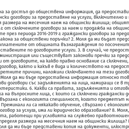
 Закона за достъп до обществена информация, да предост
нски договори за предоставяне на услуги, включително и
я размера на месечния наем на общински жилища; общият
г. от сключените договори за наем и продажба на общинск
 през периода 2016-2019 г. граждански договори за пред
Закона за обществени поръчки? 2. Моля да ми бъдат пр
аплатените от общината възнаграждения по посочените 
ставените по договорите услуги. 3. В случай, че предо
администрация или съществуват законови пречки за пред
 от договорите, на какво правно основание са сключени,
говор, както и какъв е вида и количеството на предоста
ретните причини, наложили сключването на тези договор
 Моля да ми бъде предоставена информация относно тов
и договори със задълженията на лица, намиращи се в 
ктеристики. 6. Какви са правата, задълженията и отго
 на въпросните лица, с които са сключени граждански до
свързана с екологията специалност, когато предметът н
Преминали ли са някакаво обучение, свързано с екология
оговор за услуга, има ли юридическо образование? 8. Мол
та, работещи при условията на служебно правоотношен
определя размера на месечния наем на общински жилища? 
.? Моля да ми бъде представени копия на документи, илю