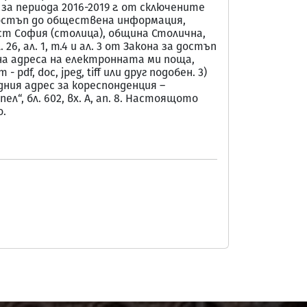
а периода 2016-2019 г. от сключените
а достъп до обществена информация,
ст София (столица), община Столична,
чл. 26, ал. 1, т.4 и ал. 3 от Закона за достъп
на адреса на електронната ми поща,
f, doc, jpeg, tiff или друг подобен. 3)
дния адрес за кореспонденция –
ел“, бл. 602, вх. А, ап. 8. Настоящото
о.