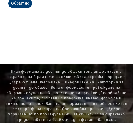
Обратно
Платформата за достъп до обществена информация е
разработена в рамките на обществена поръчка с предмет:
„Изработване, тестване и внедряване на Платформа за
достъп до обществена информация и провеждане на
свързано обучение“ в изпълнение на проект: „Подобряване
на процесите, свързани с предоставянето, достъпа и
повторното използване на информацията от обществения
сектор“, финансиран по Оперативна програма „Добро
управление“ по процедура BG05SFOP001-2.001 за директно
предоставяне на безвъзмездна финансова помощ
„Стратегически проекти в изпълнение на Стратегията за
развитие на държавната администрация 2014 – 2020 г., ПОС,