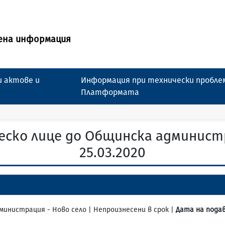
ена информация
 актове и
Информация при технически пробле
Платформата
еско лице до Общинска администр
25.03.2020
дминистрация - Ново село | Непроизнесени в срок |
Дата на подав