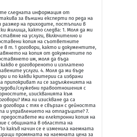
авите следната информация от
 такива за външни експерти по реда на
 размер на приходите, постъпили в
и жилища, както следва: 1. Моля да ми
оставяне на услуги, включително и
едоставени копия на съответните
в т. 1 договори, както и документите,
ставянето на копия от документите по
оставянето им, моля да бъда
 какво е договореното и изплатено
вените услуги. 4. Моля да ми бъде
и и по какви критерии са избрани
а припокриват ли се задълженията на
трудови/служебни правоотношения с
ворностите, изискванията към
говори? Има ли изискване да са
а договора с тях е свързан с дейността
та и управлението на отпадъците? 7.
я, предоставете ми електронни копия на
ие с общината в областта на
По какъв начин се е изменила наемната
стриращи промяната на наемната цена за