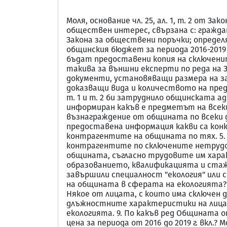
Моля, основание чл. 25, ал. 1, т. 2 от
обществен интерес, свързана с: гражда
Закона за обществени поръчки; определ
общинския бюджет за периода 2016-2019 
бъдат предоставени копия на сключените
такива за външни експерти по реда на 
документи, установяващи размера на з
доказващи вида и количеството на пред
т. 1 и т. 2 би затруднило общинската 
информиран какъв е предметът на всеки
възнаграждение от общината по всеки до
предоставена информация какви са конк
контрагентите на общината по тях. 5.
контрагентите по сключените нетрудов
общината, съгласно трудовите им хара
образованието, квалификацията и стажа
завършили спeциалност "екология" или 
на общината в сферата на екологията? 
Някое от лицата, с които има сключен д
длъжностните характеристики на лица
екологията. 9. По какъв ред Общината 
цена за периода от 2016 до 2019 г. вкл