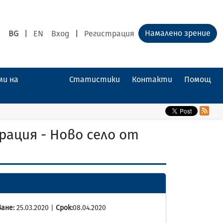
Намалено зрение
BG
|
EN
Вход
|
Регистрация
ми на
Статистики
Контакти
Помощ
ация - Ново село от
ане:
25.03.2020 |
Срок:
08.04.2020