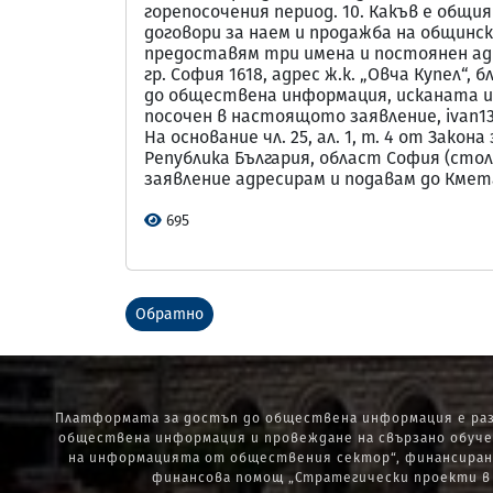
горепосочения период. 10. Какъв е общи
договори за наем и продажба на общински
предоставям три имена и постоянен адр
гр. София 1618, адрес ж.к. „Овча Купел“, бл. 
до обществена информация, исканата ин
посочен в настоящото заявление, ivan13@a
На основание чл. 25, ал. 1, т. 4 от Зак
Република България, област София (столиц
заявление адресирам и подавам до Кмет
695
Обратно
Платформата за достъп до обществена информация е раз
обществена информация и провеждане на свързано обуче
на информацията от обществения сектор“, финансиран 
финансова помощ „Стратегически проекти в и