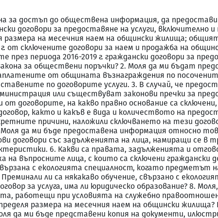
 Закона за достъп до обществена информация, да предост
нски договори за предоставяне на услуги, включително и
я размера на месечния наем на общински жилища; общият
г. от сключените договори за наем и продажба на общинск
 през периода 2016-2019 г. граждански договори за пред
Закона за обществени поръчки? 2. Моля да ми бъдат пр
аплатените от общината възнаграждения по посочените 
ставените по договорите услуги. 3. В случай, че предо
администрация или съществуват законови пречки за пред
 от договорите, на какво правно основание са сключени,
говор, както и какъв е вида и количеството на предоста
ретните причини, наложили сключването на тези договор
 Моля да ми бъде предоставена информация относно тов
и договори със задълженията на лица, намиращи се в 
ктеристики. 6. Какви са правата, задълженията и отго
 на въпросните лица, с които са сключени граждански до
свързана с екологията специалност, когато предметът н
Преминали ли са някакаво обучение, свързано с екология
оговор за услуга, има ли юридическо образование? 8. Мол
та, работещи при условията на служебно правоотношен
определя размера на месечния наем на общински жилища? 
.? Моля да ми бъде представени копия на документи, илю