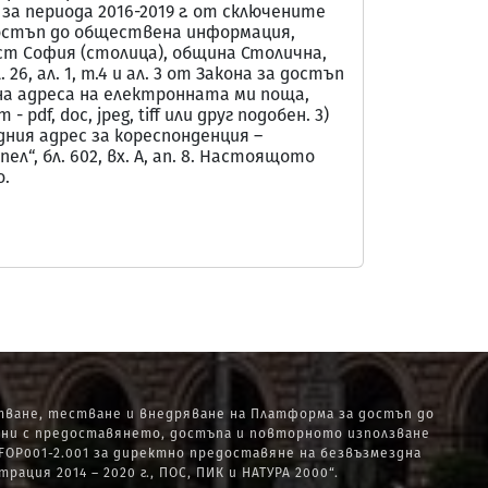
а периода 2016-2019 г. от сключените
а достъп до обществена информация,
ст София (столица), община Столична,
чл. 26, ал. 1, т.4 и ал. 3 от Закона за достъп
на адреса на електронната ми поща,
f, doc, jpeg, tiff или друг подобен. 3)
дния адрес за кореспонденция –
ел“, бл. 602, вх. А, ап. 8. Настоящото
о.
ване, тестване и внедряване на Платформа за достъп до
ани с предоставянето, достъпа и повторното използване
OP001-2.001 за директно предоставяне на безвъзмездна
ия 2014 – 2020 г., ПОС, ПИК и НАТУРА 2000“.