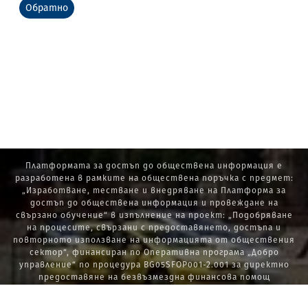
Обратно
Платформата за достъп до обществена информация е
разработена в рамките на обществена поръчка с предмет:
„Изработване, тестване и внедряване на Платформа за
достъп до обществена информация и провеждане на
свързано обучение“ в изпълнение на проект: „Подобряване
на процесите, свързани с предоставянето, достъпа и
повторното използване на информацията от обществения
сектор“, финансиран по Оперативна програма „Добро
управление“ по процедура BG05SFOP001-2.001 за директно
предоставяне на безвъзмездна финансова помощ
„Стратегически проекти в изпълнение на Стратегията за
развитие на държавната администрация 2014 – 2020 г., ПОС,