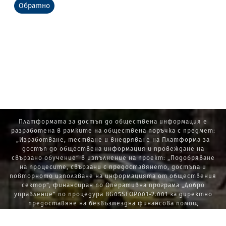
Обратно
Платформата за достъп до обществена информация е
разработена в рамките на обществена поръчка с предмет:
„Изработване, тестване и внедряване на Платформа за
достъп до обществена информация и провеждане на
свързано обучение“ в изпълнение на проект: „Подобряване
на процесите, свързани с предоставянето, достъпа и
повторното използване на информацията от обществения
сектор“, финансиран по Оперативна програма „Добро
управление“ по процедура BG05SFOP001-2.001 за директно
предоставяне на безвъзмездна финансова помощ
„Стратегически проекти в изпълнение на Стратегията за
развитие на държавната администрация 2014 – 2020 г., ПОС,