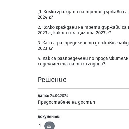
„1. Колко граждани на трети държави са 
2024 г.?
2. Колко граждани на трети държави са п
2023 г., както и за цялата 2023 г.?
3. Как са разпределени по държави граж
2023 г.?
4. Как са разпределени по продължител
седем месеца на тази година?
Решение
Дата:
24.09.2024
Предоставяне на достъп
Документи:
1