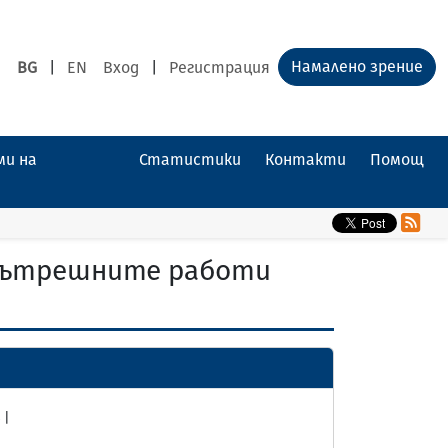
Намалено зрение
BG
|
EN
Вход
|
Регистрация
ми на
Статистики
Контакти
Помощ
 вътрешните работи
 |