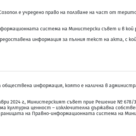
 Созопол е учредено право на ползване на част от терит
-информационната система на Министерски съвет и в кой 
де предоставена информация за пълния текст на акта, с к
 обществена информация, която е налична в администр
мври 2024 г., Министерският съвет прие Решение № 678/3.1
ма културна ценност – изключителна държавна собствено
раницата на Правно-информационната система на Мини