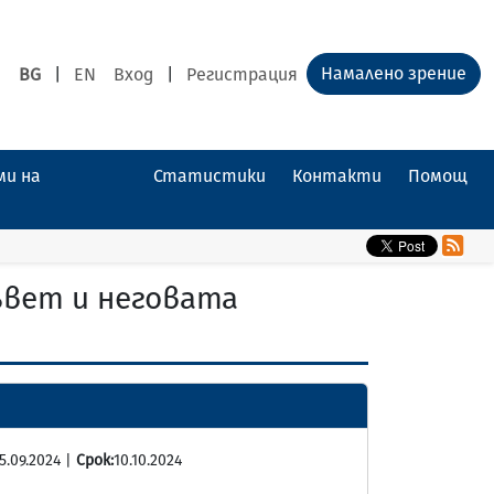
Намалено зрение
BG
|
EN
Вход
|
Регистрация
ми на
Статистики
Контакти
Помощ
ъвет и неговата
5.09.2024 |
Срок:
10.10.2024