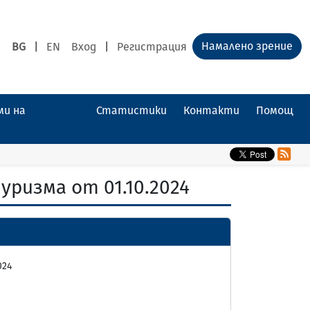
Намалено зрение
BG
|
EN
Вход
|
Регистрация
ми на
Статистики
Контакти
Помощ
ризма от 01.10.2024
024