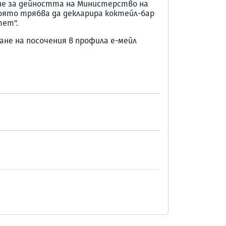
ние за дейността на Министерство на
оято трябва да декларира коктейл-бар
тет".
ане на посочения в профила е-мейл