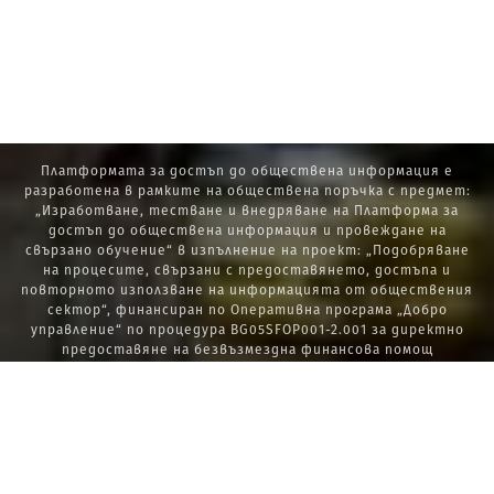
Платформата за достъп до обществена информация е
разработена в рамките на обществена поръчка с предмет:
„Изработване, тестване и внедряване на Платформа за
достъп до обществена информация и провеждане на
свързано обучение“ в изпълнение на проект: „Подобряване
на процесите, свързани с предоставянето, достъпа и
повторното използване на информацията от обществения
сектор“, финансиран по Оперативна програма „Добро
управление“ по процедура BG05SFOP001-2.001 за директно
предоставяне на безвъзмездна финансова помощ
„Стратегически проекти в изпълнение на Стратегията за
развитие на държавната администрация 2014 – 2020 г., ПОС,
ПИК и НАТУРА 2000“.