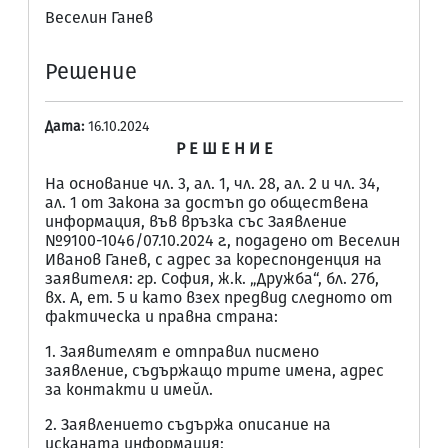
Веселин Ганев
Решение
Дата:
16.10.2024
Р Е Ш Е Н И Е
На основание чл. 3, ал. 1, чл. 28, ал. 2 и чл. 34,
ал. 1 от Закона за достъп до обществена
информация, във връзка със Заявление
№9100-1046/07.10.2024 г., подадено от Веселин
Иванов Ганев, с адрес за кореспонденция на
заявителя: гр. София, ж.к. „Дружба“, бл. 27б,
вх. А, ет. 5 и като взех предвид следното от
фактическа и правна страна:
1. Заявителят е отправил писмено
заявление, съдържащо трите имена, адрес
за контакти и имейл.
2. Заявлението съдържа описание на
исканата информация;