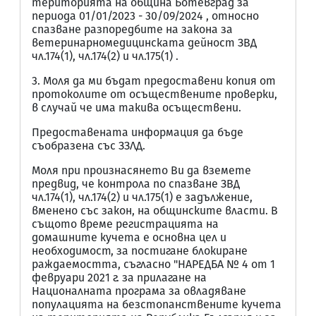
територията на община Ботевград за
периода 01/01/2023 - 30/09/2024 , относно
спазване разпоредбите на закона за
ветеринарномедицинската дейност ЗВД
чл.174(1), чл.174(2) и чл.175(1) .
3. Моля да ми бъдат предоставени копия от
протоколите от осъществените проверки,
в случай че има такива осъществени.
Предоставената информация да бъде
съобразена със ЗЗЛД.
Моля при произнасянето Ви да вземете
предвид, че контрола по спазване ЗВД
чл.174(1), чл.174(2) и чл.175(1) е задължение,
вменено със закон, на общинските власти. В
същото време регистрацията на
домашните кучета е основна цел и
необходимост, за постигане блокиране
раждаемостта, съгласно "НАРЕДБА № 4 от 1
февруари 2021 г. за прилагане на
Националната програма за овладяване
популацията на безстопанствените кучета