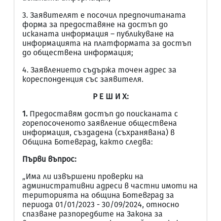
3. Заявителят е посочил предпочитаната
форма за предоставяне на достъп до
исканата информация – публикуване на
информацията на платформата за достъп
до обществена информация;
4. Заявлението съдържа точен адрес за
кореспонденция със заявителя.
Р Е Ш И Х:
1.
Предоставям достъп до поисканата с
горепосоченото заявление обществена
информация, създадена (съхранявана) в
Община Ботевград, както следва:
Първи въпрос:
„Има ли извършени проверки на
административни адреси в частни имоти на
територията на община Ботевград за
периода 01/01/2023 - 30/09/2024, относно
спазване разпоредбите на Закона за