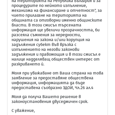
на територията на Република България и за
процедурите по нейното изпълнение,
механизма на финансиране и отчетност", за
чието прилагане на територията на
общината са отговорни именно общинските
власти. В този смисъл търсената
информация ще увеличи прозрачността, би
разсеяла съмнения за нередности,
нарушения на закона и/или корупция на
задължения субект във връзка с
изпълнението на негови законови
задължения и правомощия и в този смисъл е
налице надделяващ обществен интерес от
разкриването ѝ.
Моля при уважаване от Ваша страна на това
заявление за предоставяне обществена
информация, информацията да бъде
предоставена съобразно ЗДОИ, Чл.26 ал.4
Моля да получа Вашето решение в
законоустановения двуседмичен срок.
С уважение,