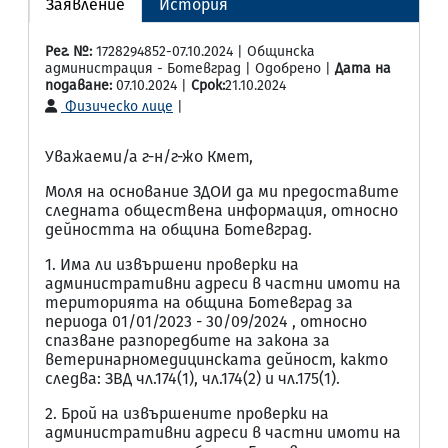
Заявление
История
Рег. №:
1728294852-07.10.2024 | Общинска
администрация - Ботевград | Одобрено |
Дата на
подаване:
07.10.2024 |
Срок:
21.10.2024
Физическо лице
|
Уважаеми/а г-н/г-жо Кмет,
Моля на основание ЗДОИ да ми предоставите
следната обществена информация, относно
дейността на община Ботевград.
1. Има ли извършени проверки на
административни адреси в частни имоти на
територията на община Ботевград за
периода 01/01/2023 - 30/09/2024 , относно
спазване разпоредбите на закона за
ветеринарномедицинската дейност, както
следва: ЗВД чл.174(1), чл.174(2) и чл.175(1).
2. Брой на извършените проверки на
административни адреси в частни имоти на