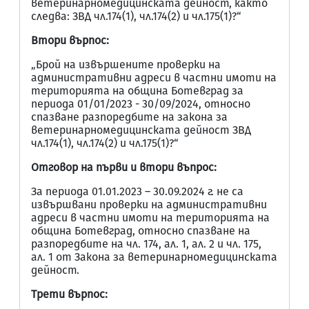
ветеринарномедицинската дейност, както
следва: ЗВД чл.174(1), чл.174(2) и чл.175(1)?“
Втори върпос:
„Брой на извършените проверки на
административни адреси в частни имоти на
територията на община Ботевград за
периода 01/01/2023 - 30/09/2024, относно
спазване разпоредбите на закона за
ветеринарномедицинската дейност ЗВД
чл.174(1), чл.174(2) и чл.175(1)?“
Отговор на първи и втори въпрос:
За периода 01.01.2023 – 30.09.2024 г. не са
извършвани проверки на административни
адреси в частни имоти на територията на
община Ботевград, относно спазване на
разпоредбите на чл. 174, ал. 1, ал. 2 и чл. 175,
ал. 1 от Закона за ветеринарномедицинската
дейност.
Трети върпос: