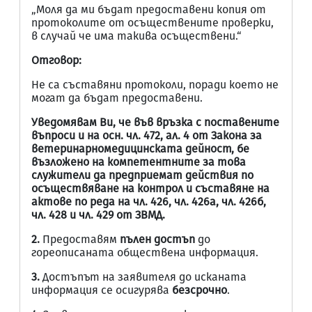
„Моля да ми бъдат предоставени копия от
протоколите от осъществените проверки,
в случай че има такива осъществени.“
Отговор:
Не са съставяни протоколи, поради което не
могат да бъдат предоставени.
Уведомявам Ви, че във връзка с поставените
въпроси и на осн. чл. 472, ал. 4 от
Закона за
ветеринарномедицинската дейност
, бе
възложено на компетентните за това
служители да предприемат действия по
осъществяване на контрол и съставяне на
актове по реда на чл. 426, чл. 426а, чл. 426б,
чл. 428 и чл. 429 от ЗВМД.
2
.
Предоставям
пълен достъп
до
гореописаната обществена информация.
3.
Достъпът на заявителя до исканата
информация се осигурява
безсрочно
.