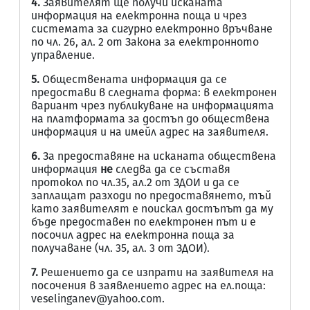
4.
Заявителят ще получи исканата
информация на електронна поща и чрез
системата за сигурно електронно връчване
по чл. 26, ал. 2 от Закона за електронното
управление.
5.
Обществената информация да се
предостави в следната форма: в електронен
вариант чрез публикуване на информацията
на платформата за достъп до обществена
информация и на имейл адрес на заявителя.
6.
За предоставяне на исканата обществена
информация
не
следва да се съставя
протокол по чл.35, ал.2 от ЗДОИ и да се
заплащат разходи по предоставянето, тъй
като заявителят е поискал достъпът да му
бъде предоставен по електронен път и е
посочил адрес на електронна поща за
получаване (чл. 35, ал. 3 от ЗДОИ).
7
.
Решението да се изпрати на заявителя на
посочения в заявлението адрес на ел.поща:
veselinganev@yahoo.com.