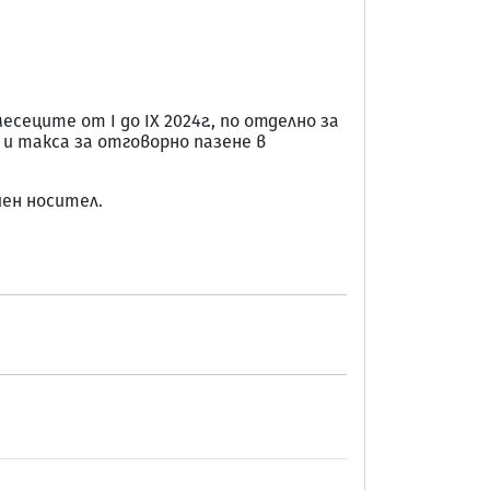
сеците от I до IX 2024г., по отделно за
и такса за отговорно пазене в
иен носител.