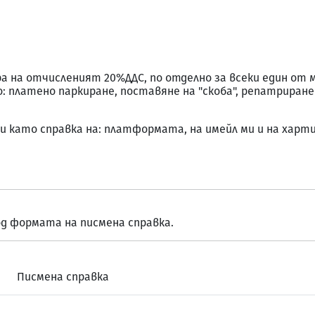
а на отчисленият 20%ДДС, по отделно за всеки един от ме
 платено паркиране, поставяне на "скоба", репатриране 
 като справка на: платформата, на имейл ми и на харт
д формата на писмена справка.
Писмена справка