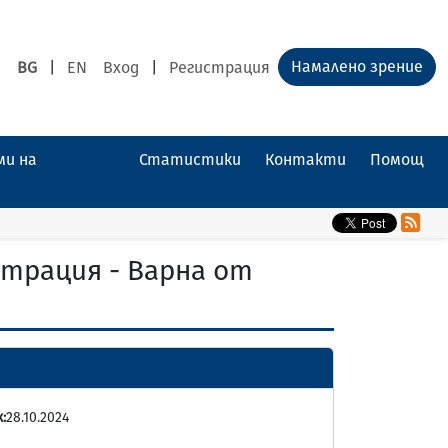
Намалено зрение
BG
|
EN
Вход
|
Регистрация
ми на
Статистики
Контакти
Помощ
трация - Варна от
:
28.10.2024