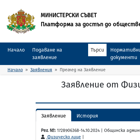
МИНИСТЕРСКИ СЪВЕТ
Платформа за достъп до обществ
Начало
Подаване на
Търси
Нормативни
заявление
документи
Начало
Заявления
Преглед на Заявление
Заявление от Физ
Заявление
История
Рег. №:
1728906368-14.10.2024 | Общинска адми
Физическо лице
|