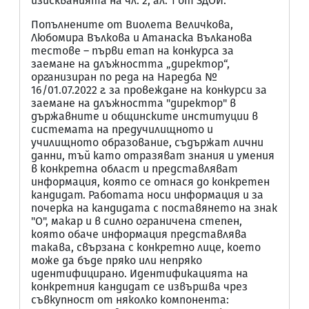
изискванията на чл. 2, ал. 1 от ЗДОИ.
Попълнените от Виолета Величкова,
Любомира Вълкова и Атанаска Вълканова
тестове – първи етап на конкурса за
заемане на длъжността „директор“,
организиран по реда на Наредба №
16/01.07.2022 г. за провеждане на конкурси за
заемане на длъжността "директор" в
държавните и общинските институции в
системата на предучилищното и
училищното образование, съдържат лични
данни, тъй като отразяват знания и умения
в конкретна област и представляват
информация, която се отнася до конкретен
кандидат. Работата носи информация и за
почерка на кандидата с поставянето на знак
"О", макар и в силно ограничена степен,
която обаче информация представлява
такава, свързана с конкретно лице, което
може да бъде пряко или непряко
идентифицирано. Идентификацията на
конкретния кандидат се извършва чрез
съвкупност от няколко компонента: