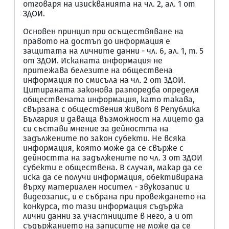
отговаря на изискванията на чл. 2, ал. 1 от
ЗДОИ.
Основен принцип при осъществяване на
правото на достъп до информация е
защитата на личните данни - чл. 6, ал. 1, т. 5
от ЗДОИ. Исканата информация не
притежава белезите на обществена
информация по смисъла на чл. 2 от ЗДОИ.
Цитираната законова разпоредба определя
обществената информация, като такава,
свързана с обществения живот в Република
България и даваща възможност на лицето да
си състави мнение за дейността на
задължените по закон субекти. Не всяка
информация, която може да се свърже с
дейността на задължените по чл. 3 от ЗДОИ
субекти е обществена. В случая, макар да се
иска да се получи информация, обективирана
върху материален носител - звукозапис и
видеозапис, и е събрана при провеждането на
конкурса, то тази информация съдържа
лични данни за участниците в него, а и от
съдържанието на записите не може да се