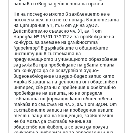
направи извод за дейността на органа.
Не на последно място в заявлението не е
посочена цел, но и не се попада в хипотезата
на цитирания § 1, т. 6 от ДР на ЗДОИ.
Действително съгласно чл. 31, ал. 1 от
Наредба № 16/01.07.2022 г. за провеждане на
конкурси за заемане на длъжността
"директор" в държавните и общинските
институции в системата на
предучилищното и училищното образование
задължава при провеждане на двата етапа
от конкурса да се осигуряват аудио-
видеонаблюдение и аудио-видео запис като
мярка в защита на дейности от обществен
интерес, свързани с превенция и обективно
провеждане на изпита, но не определя
събраната информация като обществена
такава по смисъла на чл. 2, ал. 1 от ЗДОИ. От
съставените записи на проведения изпит:
тест и защита на концепция, заявителят
не би могъл да състави мнение за
обществения живот, а се цели да получи
конкретна информация за определени лица.