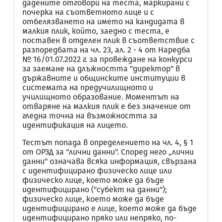
дадените отговори на теста, маркирани с
почерка на съответното лице и с
отбелязването на името на кандидата в
малкия плик, който, заедно с теста, е
поставен в отделен плик в съответствие с
разпоредбата на чл. 23, ал. 2 - 4 от Наредба
№ 16/01.07.2022 г. за провеждане на конкурси
за заемане на длъжността "директор" в
държавните и общинските институции в
системата на предучилищното и
училищното образование. Моментът на
отваряне на малкия плик е без значение от
гледна точна на възможността за
идентификация на лицето.
Тестът попада в определението на чл. 4, § 1
от ОРЗД за "лични данни". Според него „лични
данни" означава всяка информация, свързана
с идентифицирано физическо лице или
физическо лице, което може да бъде
идентифицирано ("субект на данни");
физическо лице, което може да бъде
идентифицирано е лице, което може да бъде
идентифицирано пряко или непряко, по-