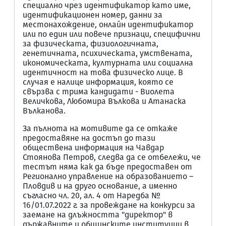
специално чрез идентификатор като име,
идентификационен номер, данни за
местонахождение, онлайн идентификатор
или по един или повече признаци, специфични
за физическата, физиологичната,
генетичната, психическата, умствената,
икономическата, културната или социална
идентичност на това физическо лице. В
случая е налице информация, която се
свързва с трима кандидати - Виолета
Величкова, Любомира Вълкова и Атанаска
Вълканова.
За пълнота на мотивите да се откаже
предоставяне на достъп до тази
обществена информация на Чавдар
Стоянова Петров, следва да се отбележи, че
тестът няма как да бъде предоставен от
Регионално управление на образованието –
Пловдив и на друго основание, а именно
съгласно чл. 20, ал. 4 от Наредба №
16/01.07.2022 г. за провеждане на конкурси за
заемане на длъжността "директор" в
държавните и общинските институции в