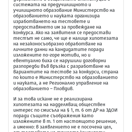
системата на предучилищното и
училищното образование Министерство на
образованието и науката организира
изработването на тестовете и
предоставянето им за провеждане на
конкурса. Ако на заявителя се предостави
тестът не само, че ще е налице хипотезата
на незаконосъобразно обработване на
личните данни на кандидатите поради
изложените по-горе мотиви, но и
евентуално биха се нарушили договорни
разпоредби във връзка с разработване на
вариантите на тестове за конкурси, страна
по които е Министерство на образованието
и науката, а не Регионално управление на
образованието – Пловдив.
И за това искане не е реализирана
хипотезата на надделяващ обществен
интерес по смисъла на § 1, т. 6 от ДР на ЗДОИ
поради същите съображения като
изложените в т. 1 от настоящото решение,
а именно: в заявлението не е посочена цел,