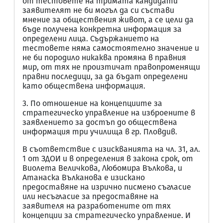
от тестовете на тримата кандидати
заявителят не би могъл да си състави
мнение за обществения живот, а се цели да
бъде получена конкретна информация за
определени лица. Съдържанието на
тестовете няма самостоятелно значение и
не би породило никаква промяна в правния
мир, от тях не произтичат правопроменящи
правни последици, за да бъдат определени
като обществена информация.
3. По отношение на концепциите за
стратегическо управление на изброените в
заявлението за достъп до обществена
информация три училища в гр. Пловдив.
В съответствие с изискванията на чл. 31, ал.
1 от ЗДОИ и в определения в закона срок, от
Виолета Величкова, Любомира Вълкова, и
Атанаска Вълканова е изискано
предоставяне на изрично писмено съгласие
или несъгласие за предоставяне на
заявителя на разработените от тях
концепции за стратегическо управление. И