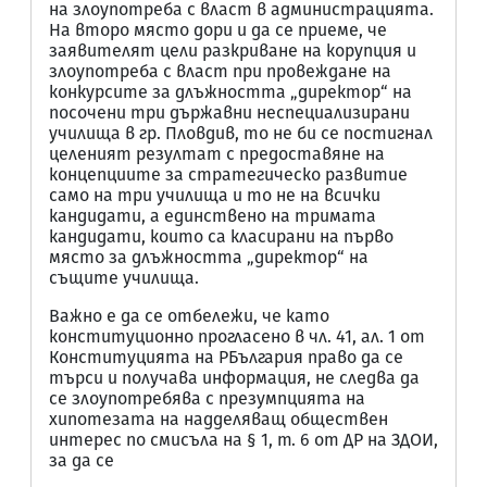
на злоупотреба с власт в администрацията.
На второ място дори и да се приеме, че
заявителят цели разкриване на корупция и
злоупотреба с власт при провеждане на
конкурсите за длъжността „директор“ на
посочени три държавни неспециализирани
училища в гр. Пловдив, то не би се постигнал
целеният резултат с предоставяне на
концепциите за стратегическо развитие
само на три училища и то не на всички
кандидати, а единствено на тримата
кандидати, които са класирани на първо
място за длъжността „директор“ на
същите училища.
Важно е да се отбележи, че като
конституционно прогласено в чл. 41, ал. 1 от
Конституцията на РБългария право да се
търси и получава информация, не следва да
се злоупотребява с презумпцията на
хипотезата на надделяващ обществен
интерес по смисъла на § 1, т. 6 от ДР на ЗДОИ,
за да се