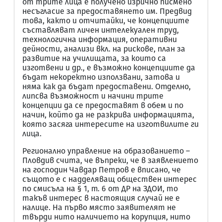
от трите лица е получено изрично писмено
несъгласие за предоставянето им. Предвид
това, както и отчитайки, че концепциите
съставляват личен интелекуален труд,
технологична информация, оперативни
дейности, анализи вкл. на рискове, план за
развитие на училищата, за които са
изготвени и др., е възможно концепциите да
бъдат некоректно използвани, затова и
няма как да бъдат предоставени. Отделно,
липсва възможност и начини трите
концепции да се предоставят в обем и по
начин, който да не разкрива информацията,
която засяга интересите на изготвилите ги
лица.
Регионално управление на образованието –
Пловдив счита, че въпреки, че в заявлението
на господин Чавдар Петров е вписано, че
същото е с надделяващ обществен интерес
по смисъла на § 1, т. 6 от ДР на ЗДОИ, то
такъв интерес в настоящия случай не е
налице. На първо място заявителят не
твърди нито наличието на корупция, нито