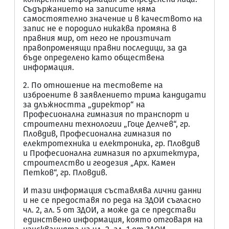
Съдържанието на записите няма
самостоятелно значение и в качеството на
запис не е породило никаква промяна в
правния мир, от него не произтичат
правопроменящи правни последици, за да
бъде определено като обществена
информация.
2. По отношение на тестовете на
изброените в заявлението трима кандидати
за длъжността „директор“ на
Професионална гимназия по транспорт и
строителни технологии „Гоце Делчев“, гр.
Пловдив, Професионална гимназия по
електротехника и електроника, гр. Пловдив
и Професионална гимназия по архитектура,
строителство и геодезия „Арх. Камен
Петков“, гр. Пловдив.
И тази информация съставлява лични данни
и не се предоставя по реда на ЗДОИ съгласно
чл. 2, ал. 5 от ЗДОИ, а може да се представи
единствено информация, която отговаря на