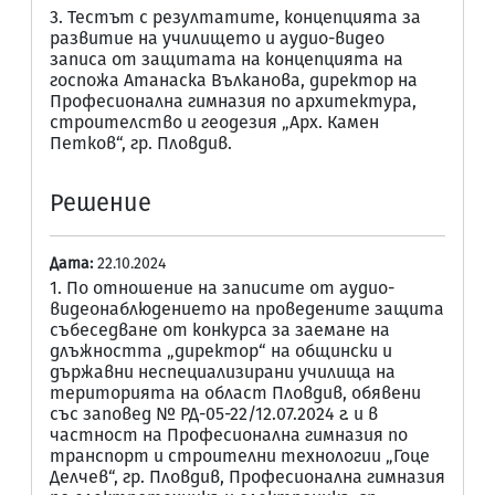
3. Тестът с резултатите, концепцията за
развитие на училището и аудио-видео
записа от защитата на концепцията на
госпожа Атанаска Вълканова, директор на
Професионална гимназия по архитектура,
строителство и геодезия „Арх. Камен
Петков“, гр. Пловдив.
Решение
Дата:
22.10.2024
1. По отношение на записите от аудио-
видеонаблюдението на проведените защита
събеседване от конкурса за заемане на
длъжността „директор“ на общински и
държавни неспециализирани училища на
територията на област Пловдив, обявени
със заповед № РД-05-22/12.07.2024 г. и в
частност на Професионална гимназия по
транспорт и строителни технологии „Гоце
Делчев“, гр. Пловдив, Професионална гимназия