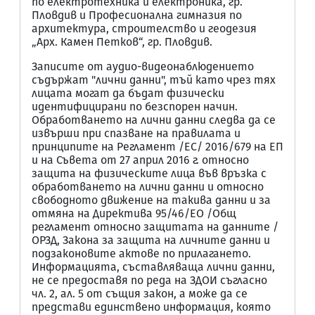
по електротехника и електроника, гр.
Пловдив и Професионална гимназия по
архитектура, строителство и геодезия
„Арх. Камен Петков“, гр. Пловдив.
Записите от аудио-видеонаблюдението
съдържат "лични данни", тъй като чрез тях
лицата могат да бъдат физически
идентифицирани по безспорен начин.
Обработването на лични данни следва да се
извърши при спазване на правилата и
принципите на Регламент /ЕС/ 2016/679 на ЕП
и на Съвета от 27 април 2016 г. относно
защита на физическите лица във връзка с
обработването на лични данни и относно
свободното движение на такива данни и за
отмяна на Директива 95/46/ЕО /Общ
регламент относно защитата на данните /
ОРЗД, Закона за защита на личните данни и
подзаконовите актове по прилагането.
Информацията, съставляваща лични данни,
не се предоставя по реда на ЗДОИ съгласно
чл. 2, ал. 5 от същия закон, а може да се
представи единствено информация, която