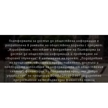
Платформата за достъп до обществена информация е
разработена в рамките на обществена поръчка с предмет:
„Изработване, тестване и внедряване на Платформа за
достъп до обществена информация и провеждане на
свързано обучение“ в изпълнение на проект: „Подобряване
на процесите, свързани с предоставянето, достъпа и
повторното използване на информацията от обществения
сектор“, финансиран по Оперативна програма „Добро
управление“ по процедура BG05SFOP001-2.001 за директно
предоставяне на безвъзмездна финансова помощ
„Стратегически проекти в изпълнение на Стратегията за
развитие на държавната администрация 2014 – 2020 г., ПОС,
ПИК и НАТУРА 2000“.