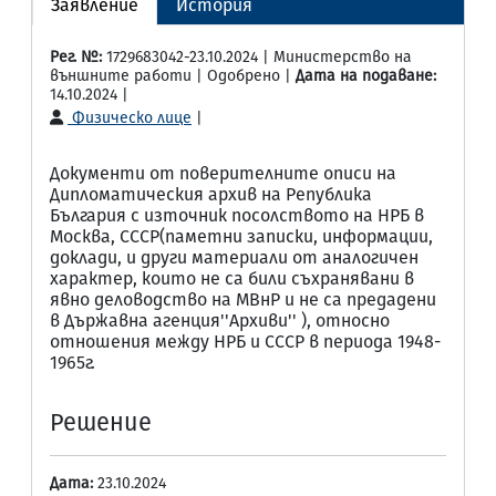
Заявление
История
Рег. №:
1729683042-23.10.2024 | Министерство на
външните работи | Одобрено |
Дата на подаване:
14.10.2024 |
Физическо лице
|
Документи от поверителните описи на
Дипломатическия архив на Република
България с източник посолството на НРБ в
Москва, СССР(паметни записки, информации,
доклади, и други материали от аналогичен
характер, които не са били съхранявани в
явно деловодство на МВнР и не са предадени
в Държавна агенция''Архиви'' ), относно
отношения между НРБ и СССР в периода 1948-
1965г.
Решение
Дата:
23.10.2024