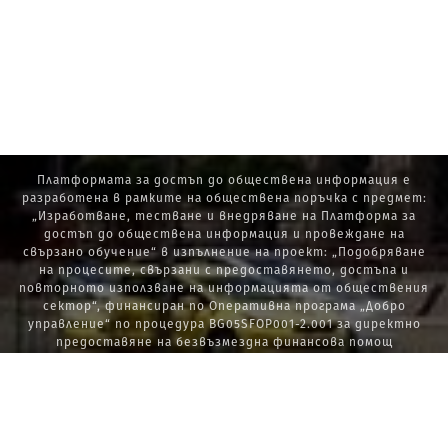
Платформата за достъп до обществена информация е
разработена в рамките на обществена поръчка с предмет:
„Изработване, тестване и внедряване на Платформа за
достъп до обществена информация и провеждане на
свързано обучение“ в изпълнение на проект: „Подобряване
на процесите, свързани с предоставянето, достъпа и
повторното използване на информацията от обществения
сектор“, финансиран по Оперативна програма „Добро
управление“ по процедура BG05SFOP001-2.001 за директно
предоставяне на безвъзмездна финансова помощ
„Стратегически проекти в изпълнение на Стратегията за
развитие на държавната администрация 2014 – 2020 г., ПОС,
ПИК и НАТУРА 2000“.