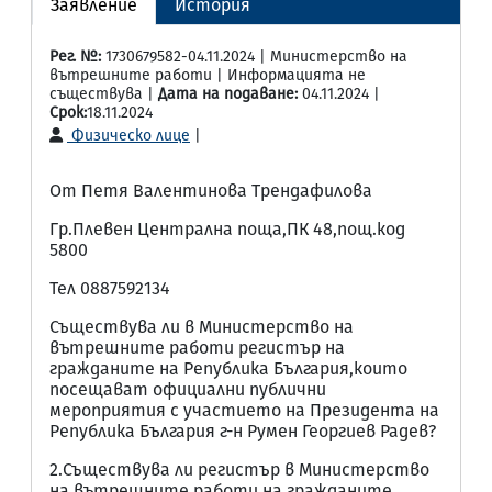
Заявление
История
Рег. №:
1730679582-04.11.2024 | Министерство на
вътрешните работи | Информацията не
съществува |
Дата на подаване:
04.11.2024 |
Срок:
18.11.2024
Физическо лице
|
От Петя Валентинова Трендафилова
Гр.Плевен Централна поща,ПК 48,пощ.код
5800
Тел 0887592134
Съществува ли в Министерство на
вътрешните работи регистър на
гражданите на Република България,които
посещават официални публични
мероприятия с участието на Президента на
Република България г-н Румен Георгиев Радев?
2.Съществува ли регистър в Министерство
на вътрешните работи на гражданите