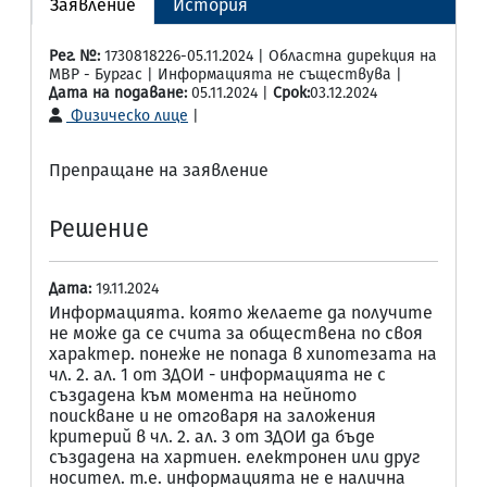
Заявление
История
Рег. №:
1730818226-05.11.2024 | Областна дирекция на
МВР - Бургас | Информацията не съществува |
Дата на подаване:
05.11.2024 |
Срок:
03.12.2024
Физическо лице
|
Препращане на заявление
Решение
Дата:
19.11.2024
Информацията. която желаете да получите
не може да се счита за обществена по своя
характер. понеже не попада в хипотезата на
чл. 2. ал. 1 от ЗДОИ - информацията не с
създадена към момента на нейното
поискване и не отговаря на заложения
критерий в чл. 2. ал. 3 от ЗДОИ да бъде
създадена на хартиен. електронен или друг
носител. т.е. информацията не е налична