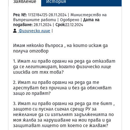
Заявление
История
Рег. №:
1732784725-28.11.2024 | Министерство на
вътрешните работи | Одобрено |
Дата на
подаване:
28.11.2024 |
Срок:
22.12.2024
Физическо лице
|
Имам няколко въпроса , на които искам да
получа отговор
1. Имат ли право органи на реда да отказват
да се легитимират, когато физическо лице
изисква от тях това?
2. Имат ли право органи на реда да те
арестуват без причина и без да обясняват
защо го правят?
3. Имат ли право органи на реда да те бият ,
защото си пуснал сигнал срещу РУ за
нежелание да си изпълнят задълженията по
моя жалба за нарушаване на мои права и да
защитават лицето от което се жалвам?