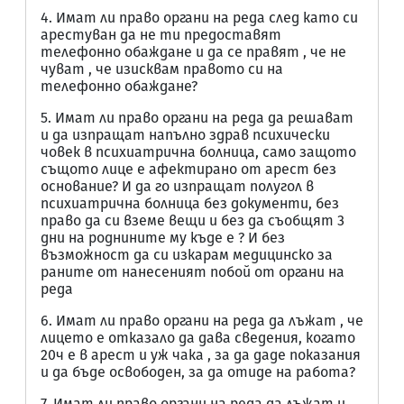
4. Имат ли право органи на реда след като си
арестуван да не ти предоставят
телефонно обаждане и да се правят , че не
чуват , че изисквам правото си на
телефонно обаждане?
5. Имат ли право органи на реда да решават
и да изпращат напълно здрав психически
човек в психиатрична болница, само защото
същото лице е афектирано от арест без
основание? И да го изпращат полугол в
психиатрична болница без документи, без
право да си вземе вещи и без да съобщят 3
дни на роднините му къде е ? И без
възможност да си изкарам медицинско за
раните от нанесеният побой от органи на
реда
6. Имат ли право органи на реда да лъжат , че
лицето е отказало да дава сведения, когато
20ч е в арест и уж чака , за да даде показания
и да бъде освободен, за да отиде на работа?
7. Имат ли право органи на реда да лъжат и