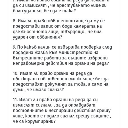
да си измислят , че арестуванато лице ги
било ударило, без да е така?
8. Има ли право обвиненото лице да му се
предостави запис от боди камерата на
длъжностното лице, твърдящо , че бил
ударен от обвинения?
9. По какъв начин се извършва проверка след
подадена жалба към министрество на
вътрешните работи за същите изброени
неправомерни действия на органи на реда?
10. Имат ли право органи на реда да
обискират собственото ми жилище без да
предоставят документ за това, а само на
думи , че имало сигнал?
11. Имат ли право органи на реда да си
измислят сигнали , за да оправдават
постоянните и неспиращи действия срещу
лице, което е подало сигнал срещу същите ,
че са корумпирани?