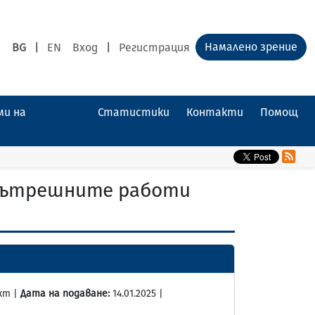
Намалено зрение
BG
|
EN
Вход
|
Регистрация
ми на
Статистики
Контакти
Помощ
 вътрешните работи
кт |
Дата на подаване:
14.01.2025 |