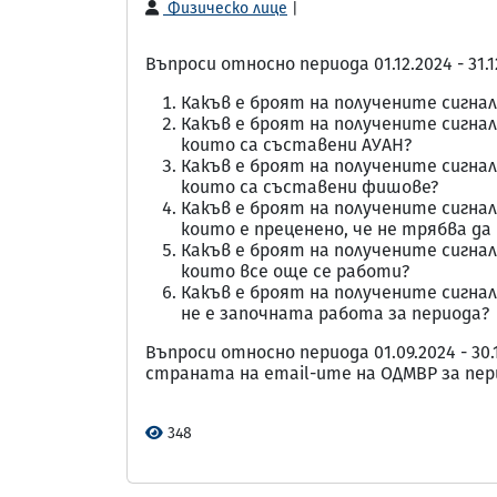
Физическо лице
|
Въпроси относно периода 01.12.2024 - 31.1
Какъв е броят на получените сигна
Какъв е броят на получените сигна
които са съставени АУАН?
Какъв е броят на получените сигна
които са съставени фишове?
Какъв е броят на получените сигна
които е преценено, че не трябва да
Какъв е броят на получените сигна
които все още се работи?
Какъв е броят на получените сигна
не е започната работа за периода?
Въпроси относно периода 01.09.2024 - 3
страната на email-ите на ОДМВР за пер
348