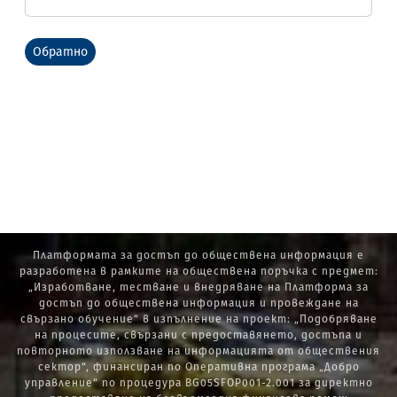
Обратно
Платформата за достъп до обществена информация е
разработена в рамките на обществена поръчка с предмет:
„Изработване, тестване и внедряване на Платформа за
достъп до обществена информация и провеждане на
свързано обучение“ в изпълнение на проект: „Подобряване
на процесите, свързани с предоставянето, достъпа и
повторното използване на информацията от обществения
сектор“, финансиран по Оперативна програма „Добро
управление“ по процедура BG05SFOP001-2.001 за директно