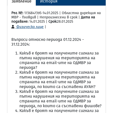
Заявление
История
Рег. №:
1736847395-14.01.2025 | Областна дирекция на
МВР - Пловдив | Непроизнесени в срок |
Дата на
подаване:
14.01.2025 |
Срок:
28.01.2025
Физическо лице
|
Въпроси относно периода 01.12.2024 -
31.12.2024:
Какъв е броят на получените сигнали за
пътни нарушения на територията на
страната на email-ите на ОДМВР за
периода?
Какъв е броят на получените сигнали за
пътни нарушения на територията на
страната на email-ите на ОДМВР за
периода, по които са съставени АУАН?
Какъв е броят на получените сигнали за
пътни нарушения на територията на
страната на email-ите на ОДМВР за
периода, по които са съставени фишове?
Какъв е броят на получените сигнали за