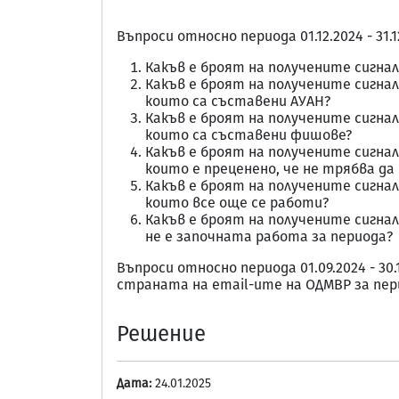
Въпроси относно периода 01.12.2024 - 31.1
Какъв е броят на получените сигна
Какъв е броят на получените сигна
които са съставени АУАН?
Какъв е броят на получените сигна
които са съставени фишове?
Какъв е броят на получените сигна
които е преценено, че не трябва да
Какъв е броят на получените сигна
които все още се работи?
Какъв е броят на получените сигна
не е започната работа за периода?
Въпроси относно периода 01.09.2024 - 3
страната на email-ите на ОДМВР за пер
Решение
Дата:
24.01.2025