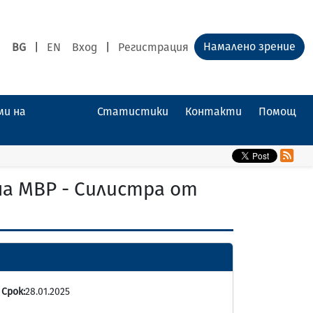
Намалено зрение
BG
|
EN
Вход
|
Регистрация
ми на
Статистики
Контакти
Помощ
на МВР - Силистра от
|
Срок:
28.01.2025