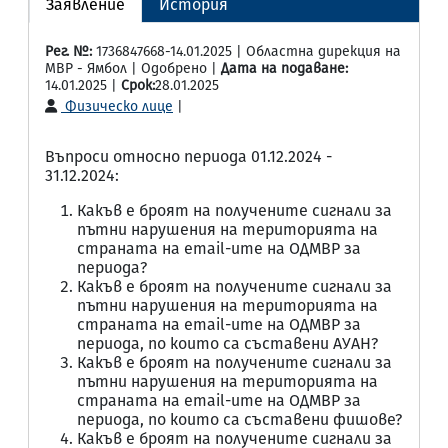
Заявление
История
Рег. №:
1736847668-14.01.2025 | Областна дирекция на
МВР - Ямбол | Одобрено |
Дата на подаване:
14.01.2025 |
Срок:
28.01.2025
Физическо лице
|
Въпроси относно периода 01.12.2024 -
31.12.2024:
Какъв е броят на получените сигнали за
пътни нарушения на територията на
страната на email-ите на ОДМВР за
периода?
Какъв е броят на получените сигнали за
пътни нарушения на територията на
страната на email-ите на ОДМВР за
периода, по които са съставени АУАН?
Какъв е броят на получените сигнали за
пътни нарушения на територията на
страната на email-ите на ОДМВР за
периода, по които са съставени фишове?
Какъв е броят на получените сигнали за