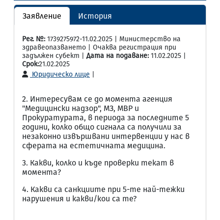
Заявление
История
Рег. №:
1739275972-11.02.2025 | Министерство на
здравеопазването | Очаква регистрация при
задължен субект |
Дата на подаване:
11.02.2025 |
Срок:
21.02.2025
Юридическо лице
|
2. Интересувам се до момента агенция
"Медицински надзор", МЗ, МВР и
Прокуратурата, в периода за последните 5
години, колко общо сигнала са получили за
незаконно извършвани интервенции у нас в
сферата на естетичната медицина.
3. Какви, колко и къде проверки текат в
момента?
4. Какви са санкциите при 5-те най-тежки
нарушения и какви/кои са те?