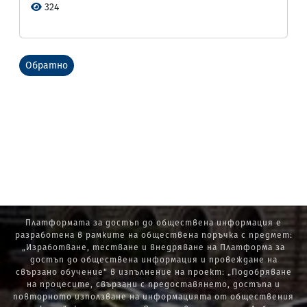
324
Обратно
Платформата за достъп до обществена информация е
разработена в рамките на обществена поръчка с предмет:
„Изработване, тестване и внедряване на Платформа за
достъп до обществена информация и провеждане на
свързано обучение“ в изпълнение на проект: „Подобряване
на процесите, свързани с предоставянето, достъпа и
повторното използване на информацията от обществения