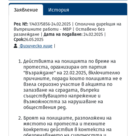
Заявление
История
Рег. №:
1740375856-24.02.2025 | Столична дирекция на
вътрешните работи - МВР | Оставено без
разглеждане |
Дата на подаване:
24.02.2025 |
Срок:
26.05.2025
Физическо лице
|
Действията на полицията по време на
протеста, организиран от партия
"Възраждане" на 22.02.2025, включително
причините, поради които полицията не е
взела сериозно участие в акцията по
запазване на сградата, въпреки
съществуващото напрежение и
възможността за нарушаване на
обществения ред.
Броят на полицаите, разположени на
мястото на протеста и техните
конкретни действия в контекста на
обезпечаването на сигурността и