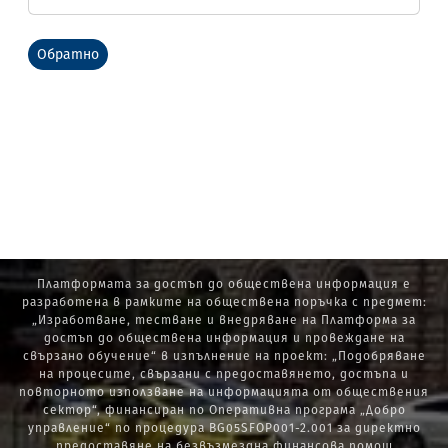
Обратно
Платформата за достъп до обществена информация е
разработена в рамките на обществена поръчка с предмет:
„Изработване, тестване и внедряване на Платформа за
достъп до обществена информация и провеждане на
свързано обучение“ в изпълнение на проект: „Подобряване
на процесите, свързани с предоставянето, достъпа и
повторното използване на информацията от обществения
сектор“, финансиран по Оперативна програма „Добро
управление“ по процедура BG05SFOP001-2.001 за директно
предоставяне на безвъзмездна финансова помощ