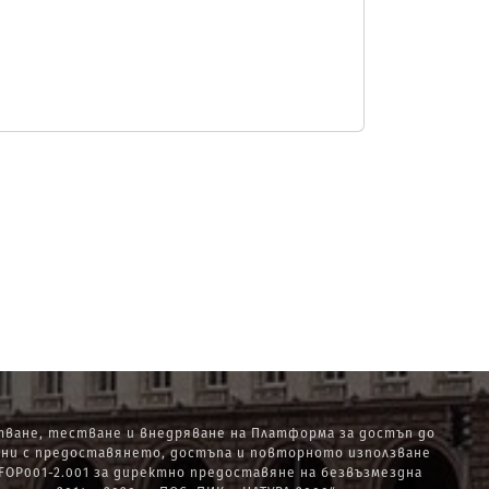
ване, тестване и внедряване на Платформа за достъп до
ани с предоставянето, достъпа и повторното използване
OP001-2.001 за директно предоставяне на безвъзмездна