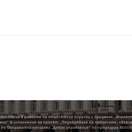
работена в рамките на обществена поръчка с предмет: „Изработ
ние“ в изпълнение на проект: „Подобряване на процесите, свърз
по Оперативна програма „Добро управление“ по процедура BG05SF