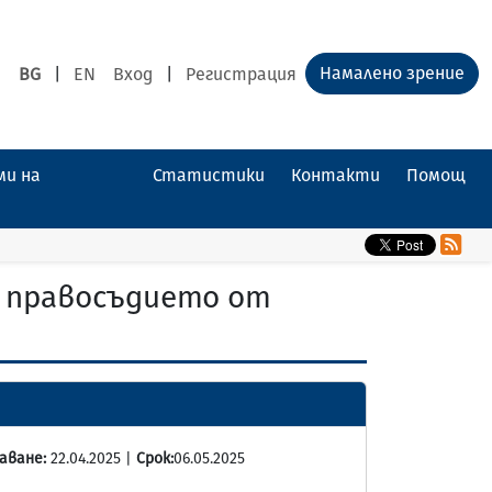
Намалено зрение
BG
|
EN
Вход
|
Регистрация
ми на
Статистики
Контакти
Помощ
а правосъдието от
аване:
22.04.2025 |
Срок:
06.05.2025