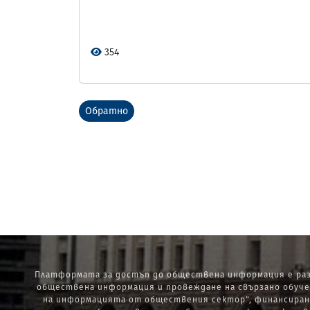
354
Обратно
Платформата за достъп до обществена информация е раз
обществена информация и провеждане на свързано обуче
на информацията от обществения сектор“, финансиран 