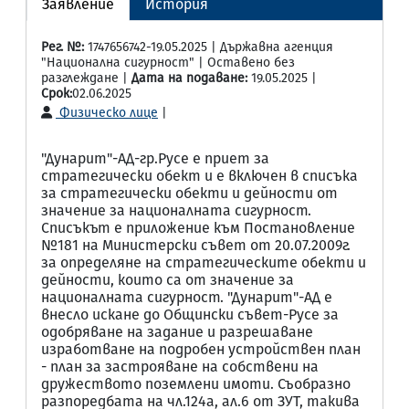
Заявление
История
Рег. №:
1747656742-19.05.2025 | Държавна агенция
"Национална сигурност" | Оставено без
разглеждане |
Дата на подаване:
19.05.2025 |
Срок:
02.06.2025
Физическо лице
|
"Дунарит"-АД-гр.Русе е приет за
стратегически обект и е включен в списъка
за стратегически обекти и дейности от
значение за националната сигурност.
Списъкът е приложение към Постановление
№181 на Министерски съвет от 20.07.2009г.
за определяне на стратегическите обекти и
дейности, които са от значение за
националната сигурност. "Дунарит"-АД е
внесло искане до Общински съвет-Русе за
одобряване на задание и разрешаване
изработване на подробен устройствен план
- план за застрояване на собствени на
дружеството поземлени имоти. Съобразно
разпоредбата на чл.124а, ал.6 от ЗУТ, такива