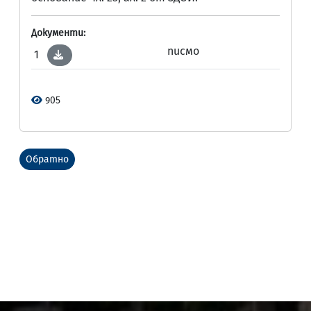
Документи:
писмо
1
905
Обратно