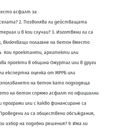
место асфалт за
 селата? 2. Позволява ли действащата
ериал и в кои случаи? 3. Изготвяни ли са
и, включващи полагане на бетон вместо
? 4. Кои проектанти, архитекти или
ва проекти в община Омуртаг или в други
ли експертна оценка от МРРБ или
използването на бетон като подходяща
ането на бетон спрямо асфалт по официални
ви програми или с какво финансиране са
 Проведени ли са обществени обсъждания,
ри избор на подобни решения? 9. Има ли