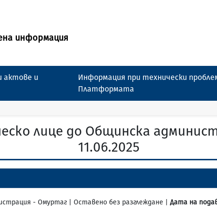
ена информация
 актове и
Информация при технически пробле
Платформата
еско лице до Общинска админис
11.06.2025
инистрация - Омуртаг | Оставено без разглеждане |
Дата на пода