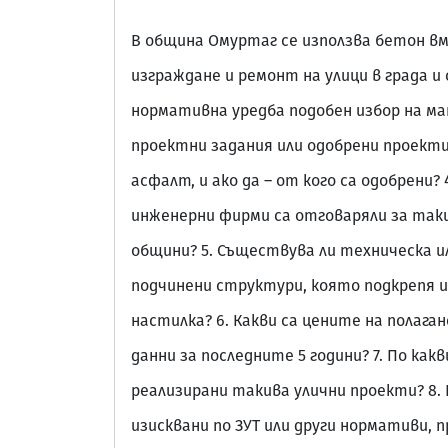
В община Омуртаг се използва бетон в
изграждане и ремонт на улици в града и
нормативна уредба подобен избор на мат
проектни задания или одобрени проект
асфалт, и ако да – от кого са одобрени
инженерни фирми са отговаряли за таки
общини? 5. Съществува ли техническа и
подчинени структури, която подкрепя 
настилка? 6. Какви са цените на полаг
данни за последните 5 години? 7. По как
реализирани такива улични проекти? 8.
изисквани по ЗУТ или други нормативи, п