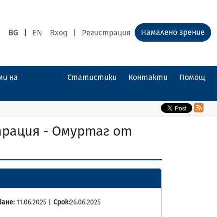
Намалено зрение
BG
|
EN
Вход
|
Регистрация
ми на
Статистики
Контакти
Помощ
трация - Омуртаг от
ване:
11.06.2025 |
Срок:
26.06.2025