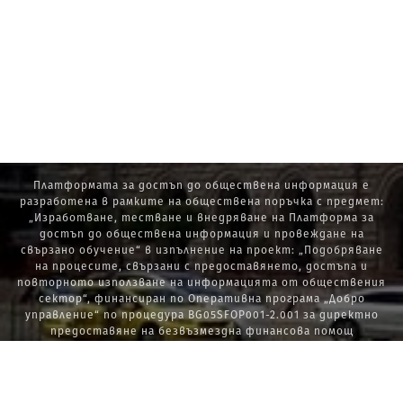
Платформата за достъп до обществена информация е
разработена в рамките на обществена поръчка с предмет:
„Изработване, тестване и внедряване на Платформа за
достъп до обществена информация и провеждане на
свързано обучение“ в изпълнение на проект: „Подобряване
на процесите, свързани с предоставянето, достъпа и
повторното използване на информацията от обществения
сектор“, финансиран по Оперативна програма „Добро
управление“ по процедура BG05SFOP001-2.001 за директно
предоставяне на безвъзмездна финансова помощ
„Стратегически проекти в изпълнение на Стратегията за
развитие на държавната администрация 2014 – 2020 г., ПОС,
ПИК и НАТУРА 2000“.